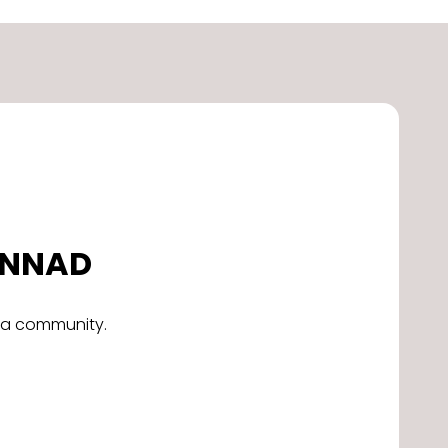
DONNAD
alla community.