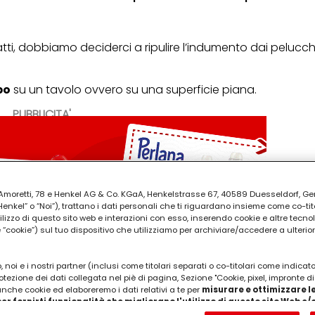
atti, dobbiamo deciderci a ripulire l’indumento dai pelucchi
po
su un tavolo ovvero su una superficie piana.
PUBBLICITA'
ia Amoretti, 78 e Henkel AG & Co. KGaA, Henkelstrasse 67, 40589 Duesseldorf, G
kel” o “Noi”), trattano i dati personali che ti riguardano insieme come co-tito
utilizzo di questo sito web e interazioni con esso, inserendo cookie e altre tecnol
cookie”) sul tuo dispositivo che utilizziamo per archiviare/accedere a ulterio
 noi e i nostri partner (inclusi come titolari separati o co-titolari come indicat
otezione dei dati collegata nel piè di pagina, Sezione "Cookie, pixel, impronte di
 anche cookie ed elaboreremo i dati relativi a te per
misurare e ottimizzare le
er fornirti funzionalità che migliorano l'utilizzo di questo sito Web e
Analizzeremo il tuo utilizzo di questo sito Web e le tue interazioni commerciali c