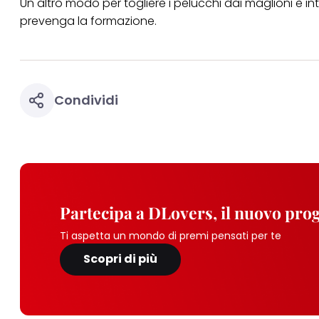
Un altro modo per togliere i pelucchi dai maglioni è in
prevenga la formazione.
Condividi
Partecipa a DLovers, il nuovo pr
Ti aspetta un mondo di premi pensati per te
Scopri di più