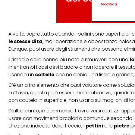
Modifica
(rispettivamente dell
terzi, conservare le
arricchiti con dati o
particolare per visu
identificati) su ques
misurare e ottimizz
A volte, soprattutto quando i pallini sono superficiali e
le stesse dita
, ma l’operazione è abbastanza noiosa, 
Puoi trovare maggior
collegata nel piè di 
Dunque, puoi usare degli strumenti che possano elimina
qualsiasi momento co
collegata nel piè di 
Il rimedio della nonna più noto è rimuoverli con una
l
periodo di conserva
in entrambi i casi devi badare a non lacerare il tessut
"modifica" di seguito
usando un
coltello
che ne abbia una liscia e grande,
Se fai clic su "Modif
per uno o più degli 
C’è un altro elemento che puoi valutare come soluzione 
tuoi dati personali p
Tuttavia, questa può essere molto abrasiva, quindi fai 
necessari per fornirt
con cautela in superficie; non usarla sui maglioni di l
D’altro canto, in commercio trovi diversi attrezzi apposi
usare con movimenti circolari o comunque secondo le i
direzione indicata dalla freccia; i
pettini
o le
pietre
per