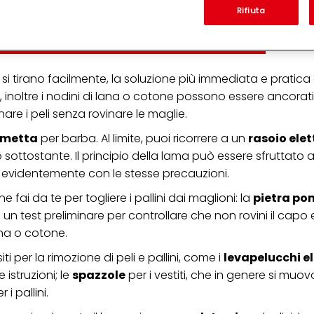
'azienda per cui lavori) per) e su tale base tracciare i tuoi acquisti dei nostri 
Rifiuta
 nostre informazioni sulle entità commerciali e creare profili individuali su di 
ttenuti da terze parti e altri siti Web. Utilizziamo questi profili per scopi di mark
alizzare annunci pubblicitari che potrebbero interessarti (basati, ad esempio, s
to sito web e altri media (di terzi) tramite i dispositivi assegnati a te o alla t
are il successo delle campagne pubblicitarie.
 si tirano facilmente, la soluzione più immediata e pratica è
inoltre i nodini di lana o cotone possono essere ancorati
i informazioni sul trattamento dei tuoi dati nella nostra Informativa sulla prot
pagina (Sezione "Cookie, Pixel, Impronte digitali e tecnologie simili"). Puoi revo
re i peli senza rovinare le maglie.
n effetto per il futuro disabilitando i cookie sul nostro sito web nella sezion
pagina. Per ulteriori informazioni sui cookie utilizzati su questo sito Web, in par
ametta
per barba. Al limite, puoi ricorrere a un
rasoio elet
zione, consultare le informazioni dettagliate su ciascun cookie disponibili fa
o sottostante. Il principio della lama può essere sfruttato
".
 evidentemente con le stesse precauzioni.
ica" potrai trovare maggiori informazioni sul trattamento dei tuoi dati / sull'uso d
scopi sopra menzionati. Cliccando su "Accetta tutto", acconsenti all'uso dei coo
fai da te per togliere i pallini dai maglioni: la
pietra po
er tutte le finalità sopra indicate. Se fai clic su "Rifiuta", verranno utilizzati solo
un test preliminare per controllare che non rovini il capo
i questo sito web.
ana o cotone.
ti per la rimozione di peli e pallini, come i
levapelucchi el
struzioni; le
spazzole
per i vestiti, che in genere si muo
 i pallini.