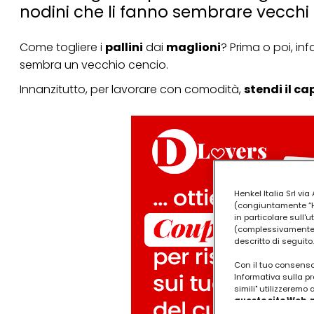
nodini che li fanno sembrare vecchi
Come togliere i
pallini
dai
maglioni
? Prima o poi, inf
sembra un vecchio cencio.
Innanzitutto, per lavorare con comodità,
stendi il ca
Henkel Italia Srl v
(congiuntamente “Hen
in particolare sull'
(complessivamente “
descritto di seguito.
Con il tuo consenso,
Informativa sulla pr
simili" utilizzeremo
questo sito Web, p
personalizzato
. 