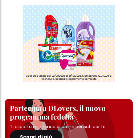
particolare sul loro periodo di conservazione, consultare le
informazioni dettagliate su ciascun cookie disponibili facendo
clic su "modifica" di seguito".
Se fai clic su "Modifica" potrai trovare maggiori informazioni sul
trattamento dei tuoi dati / sull'uso dei cookie e consentirli per uno o
più degli scopi sopra menzionati. Cliccando su "Accetta tutto",
acconsenti all'uso dei cookie e al trattamento dei tuoi dati
personali per tutte le finalità sopra indicate. Se fai clic su "Rifiuta",
verranno utilizzati solo i cookie tecnicamente necessari per fornirti
questo sito web.
Partecipa a DLovers, il nuovo
programma fedeltà
Ti aspetta un mondo di premi pensati per te
Scopri di più