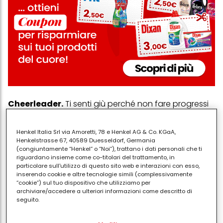
Cheerleader.
Ti senti giù perché non fare progressi
rapidamente? Il Cheerleader ti ricorda velocemente
quanto sei fantastico e quanto hai già realizzato
Henkel Italia Srl via Amoretti, 78 e Henkel AG & Co. KGaA,
semplicemente muovendo i primi passi.
Henkelstrasse 67, 40589 Duesseldorf, Germania
(congiuntamente “Henkel” o “Noi”), trattano i dati personali che ti
Il guru spirituale.
È il momento di allenarti con
riguardano insieme come co-titolari del trattamento, in
particolare sull'utilizzo di questo sito web e interazioni con esso,
questo professionista del fitness, per potenziare
inserendo cookie e altre tecnologie simili (complessivamente
corpo e mente. Il guru spirituale ti ricorderà che
“cookie”) sul tuo dispositivo che utilizziamo per
archiviare/accedere a ulteriori informazioni come descritto di
l'esercizio non riguarda solo la velocità del tuo cuore,
seguito.
ma anche l'allineamento della salute mentale e della
Con il tuo consenso, noi e i nostri partner (inclusi come titolari
forma fisica.