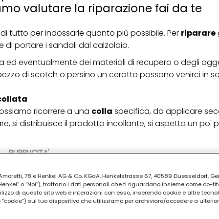
amo valutare la riparazione fai da te
i tutto per indossarle quanto più possibile. Per
riparare
g
 di portare i sandali dal calzolaio.
fica ed eventualmente dei materiali di recupero o degli ogg
zzo di scotch o persino un cerotto possono venirci in s
collata
 possiamo ricorrere a una
colla
specifica, da applicare se
re, si distribuisce il prodotto incollante, si aspetta un po' p
PUBBLICITA'
ia Amoretti, 78 e Henkel AG & Co. KGaA, Henkelstrasse 67, 40589 Duesseldorf, G
kel” o “Noi”), trattano i dati personali che ti riguardano insieme come co-tito
utilizzo di questo sito web e interazioni con esso, inserendo cookie e altre tecnol
cookie”) sul tuo dispositivo che utilizziamo per archiviare/accedere a ulterio