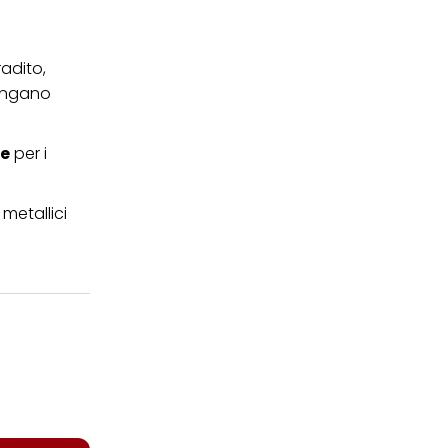
radito,
ringano
he
per i
metallici