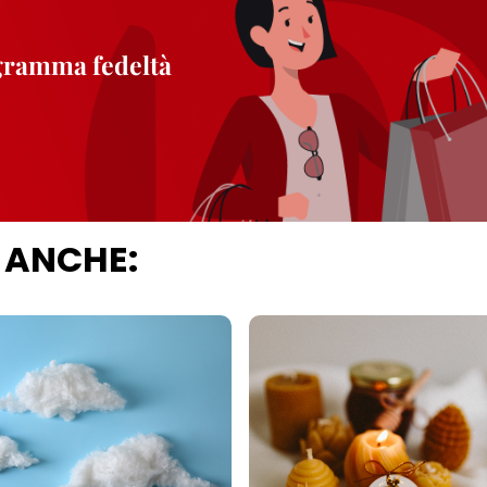
ogramma fedeltà
 ANCHE: