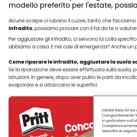
modello preferito per l'estate, possi
Alcune scarpe ci rubano il cuore, tanto che facciamo d
infradito
, possiamo provare con il fai da te o valutare
Per aggiustare gli infradito, ci servono la colla speci
abbiamo a casa. E nei casi di emergenza? Anche un pe
Come riparare le infradito, aggiustare la suola s
Se la riparazione deve essere effettuata sulla suola,
istruzioni. In genere, dopo aver pulito le parti da incolla
evaporare e si attaccano le superfici.
Henkel Italia Srl v
(congiuntamente “Hen
in particolare sull'
(complessivamente “
descritto di seguito.