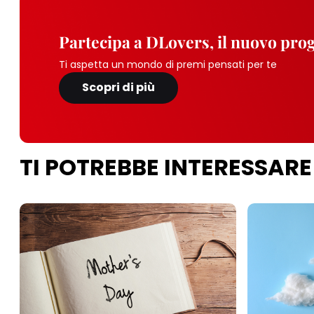
Partecipa a DLovers, il nuovo pr
Ti aspetta un mondo di premi pensati per te
Scopri di più
TI POTREBBE INTERESSARE