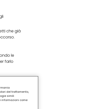
li
etti che già
occorso.
condo le
er farlo
ermania
lari del trattamento,
ogie simili
ri informazioni come