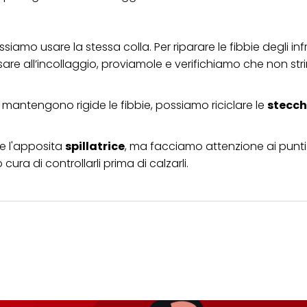
siamo usare la stessa colla. Per riparare le fibbie degli inf
assare all’incollaggio, proviamole e verifichiamo che non st
he mantengono rigide le fibbie, possiamo riciclare le
stecc
re l'apposita
spillatrice
, ma facciamo attenzione ai punti 
ra di controllarli prima di calzarli.