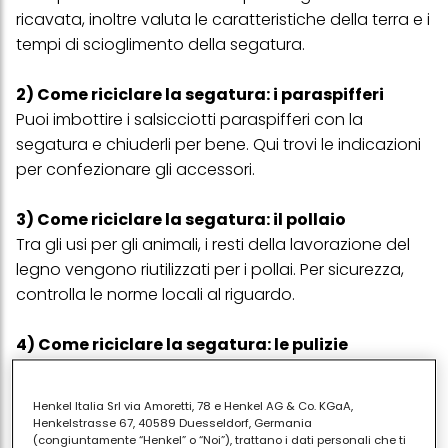
ricavata, inoltre valuta le caratteristiche della terra e i
tempi di scioglimento della segatura.
2) Come riciclare la segatura: i paraspifferi
Puoi imbottire i salsicciotti paraspifferi con la
segatura e chiuderli per bene. Qui trovi le indicazioni
per confezionare gli accessori.
3) Come riciclare la segatura: il pollaio
Tra gli usi per gli animali, i resti della lavorazione del
legno vengono riutilizzati per i pollai. Per sicurezza,
controlla le norme locali al riguardo.
4) Come riciclare la segatura: le pulizie
Il materiale di scarto può essere un rimedio fai da te
per assorbire le macchie oleose. C'è anche chi la
Henkel Italia Srl via Amoretti, 78 e Henkel AG & Co. KGaA,
inumidisce e la usa per spazzare il pavimento in
Henkelstrasse 67, 40589 Duesseldorf, Germania
(congiuntamente “Henkel” o “Noi”), trattano i dati personali che ti
cemento, ad esempio nel garage.