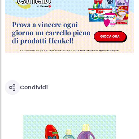
delle campagne pubblicitarie.
Puoi trovare maggiori informazioni sul trattamento dei tuoi dati
nella nostra Informativa sulla protezione dei dati collegata nel piè
di pagina (Sezione "Cookie, Pixel, Impronte digitali e tecnologie
simili"). Puoi revocare il tuo consenso in qualsiasi momento con
effetto per il futuro disabilitando i cookie sul nostro sito web nella
sezione "Impostazioni cookie" collegata nel piè di pagina. Per
ulteriori informazioni sui cookie utilizzati su questo sito Web, in
particolare sul loro periodo di conservazione, consultare le
informazioni dettagliate su ciascun cookie disponibili facendo
clic su "modifica" di seguito".
Se fai clic su "Modifica" potrai trovare maggiori informazioni sul
trattamento dei tuoi dati / sull'uso dei cookie e consentirli per uno o
più degli scopi sopra menzionati. Cliccando su "Accetta tutto",
acconsenti all'uso dei cookie e al trattamento dei tuoi dati
Condividi
personali per tutte le finalità sopra indicate. Se fai clic su "Rifiuta",
verranno utilizzati solo i cookie tecnicamente necessari per fornirti
questo sito web.