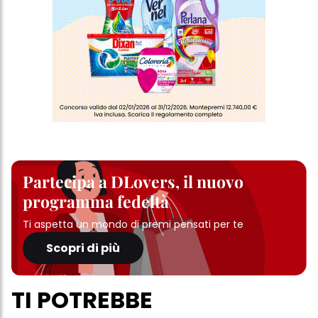
Partecipa a DLovers, il nuovo
programma fedeltà
Ti aspetta un mondo di premi pensati per te
Scopri di più
TI POTREBBE