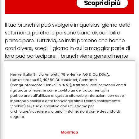
Il tuo brunch si può svolgere in qualsiasi giorno della
settimana, purché le persone siano disponibili a
partecipare. Tuttavia, se inviti persone che hanno
orari diversi, scegli il giorno in cui la maggior parte di
loro può partecipare. Il brunch viene generalmente
servito tra la normale
colazione
e il
pranzo
,
generalmente intorno alle 10 e le 11. Tuttavia, puoi
Henkel Italia Srl via Amoretti, 78 e Henkel AG & Co. KGaA,
scegliere di iniziare presto in modo che gli ospiti
Henkelstrasse 67, 40589 Duesseldorf, Germania
(congiuntamente “Henkel” o “Noi”), trattano i dati personali che ti
possano chiacchierare un po' prima di iniziare a
riguardano insieme come co-titolari del trattamento, in
mangiare.
particolare sull'utilizzo di questo sito web e interazioni con esso,
inserendo cookie e altre tecnologie simili (complessivamente
Non ci sono regole fisse su cosa dovrebbe essere il
“cookie”) sul tuo dispositivo che utilizziamo per
archiviare/accedere a ulteriori informazioni come descritto di
menu del brunch. Tuttavia, alcune cose renderanno
seguito.
la festa più divertente per tutti, incluso te:
Con il tuo consenso, noi e i nostri partner (inclusi come titolari
Modifica
separati o co-titolari come indicato nella nostra Informativa sulla
Servi
piatti a base di uova
che non richiedono
protezione dei dati collegata nel piè di pagina, Sezione "Cookie,