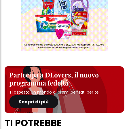
informazioni dettagliate su ciascun cookie disponibili facendo
clic su "modifica" di seguito".
Se fai clic su "Modifica" potrai trovare maggiori informazioni sul
trattamento dei tuoi dati / sull'uso dei cookie e consentirli per uno o
più degli scopi sopra menzionati. Cliccando su "Accetta tutto",
acconsenti all'uso dei cookie e al trattamento dei tuoi dati
personali per tutte le finalità sopra indicate. Se fai clic su "Rifiuta",
verranno utilizzati solo i cookie tecnicamente necessari per fornirti
questo sito web.
Partecipa a DLovers, il nuovo
programma fedeltà
Ti aspetta un mondo di premi pensati per te
Scopri di più
TI POTREBBE