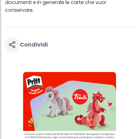
documenti e in generale le carte che vuoi
questo sito web.
conservare.
Condividi