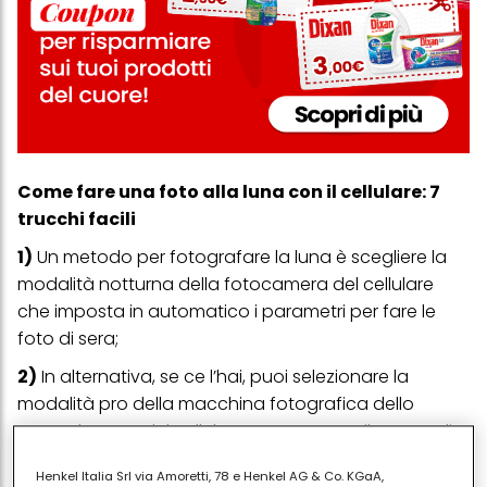
Come fare una foto alla luna con il cellulare: 7
trucchi facili
1)
Un metodo per fotografare la luna è scegliere la
modalità notturna della fotocamera del cellulare
che imposta in automatico i parametri per fare le
foto di sera;
2)
In alternativa, se ce l’hai, puoi selezionare la
modalità pro della macchina fotografica dello
smartphone o del cellulare e aumentare il tempo di
esposizione, così il dispositivo cattura più luce e puoi
Henkel Italia Srl via Amoretti, 78 e Henkel AG & Co. KGaA,
fotografare la luna. Fai diverse prove con diversi