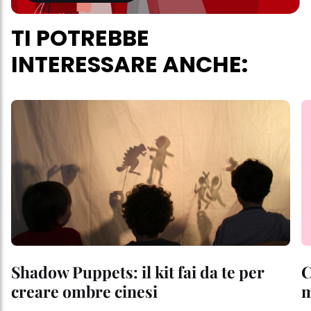
TI POTREBBE
INTERESSARE ANCHE:
Shadow Puppets: il kit fai da te per
C
creare ombre cinesi
m