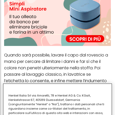
Quando sarà possibile, lavare il capo dal rovescio a
mano per cercare di limitare i danni e far sì che il
colore non penetri ulteriormente nella stoffa. Poi
passare al lavaggio classico, in lavatrice
se
l’etichetta lo consente
, e infine mettere l’indumento
ad asciugare sullo stendino all’aria aperta. Se é di
colore bianco, sistemarlo alla luce diretta del sole.
Henkel Italia Srl via Amoretti, 78 e Henkel AG & Co. KGaA,
Henkelstrasse 67, 40589 Duesseldorf, Germania
Nel caso la tempera si sia seccata, prima di passare
(congiuntamente “Henkel” o “Noi”), trattano i dati personali che ti
al lavaggio strofinare la zona, con un coltello o una
riguardano insieme come co-titolari del trattamento, in
particolare sull'utilizzo di questo sito web e interazioni con esso,