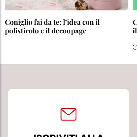
Coniglio fai da te: l’idea con il
C
polistirolo e il decoupage
i