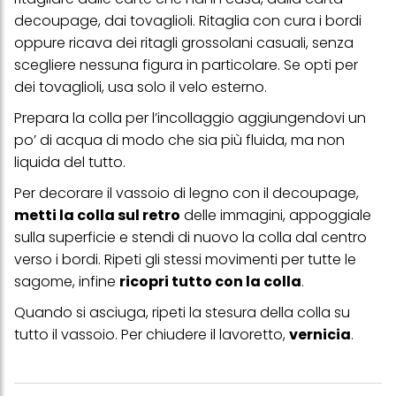
profili per scopi di marketing personalizzato, in particolare per
decoupage, dai tovaglioli. Ritaglia con cura i bordi
visualizzare annunci pubblicitari che potrebbero interessarti
(basati, ad esempio, sui tuoi interessi identificati) su questo sito
oppure ricava dei ritagli grossolani casuali, senza
web e altri media (di terzi) tramite i dispositivi assegnati a te o
scegliere nessuna figura in particolare. Se opti per
alla tua famiglia, nonché per misurare e ottimizzare il successo
dei tovaglioli, usa solo il velo esterno.
delle campagne pubblicitarie.
Puoi trovare maggiori informazioni sul trattamento dei tuoi dati
Prepara la colla per l’incollaggio aggiungendovi un
nella nostra Informativa sulla protezione dei dati collegata nel piè
po’ di acqua di modo che sia più fluida, ma non
di pagina (Sezione "Cookie, Pixel, Impronte digitali e tecnologie
liquida del tutto.
simili"). Puoi revocare il tuo consenso in qualsiasi momento con
effetto per il futuro disabilitando i cookie sul nostro sito web nella
sezione "Impostazioni cookie" collegata nel piè di pagina. Per
Per decorare il vassoio di legno con il decoupage,
ulteriori informazioni sui cookie utilizzati su questo sito Web, in
metti la colla sul retro
delle immagini, appoggiale
particolare sul loro periodo di conservazione, consultare le
sulla superficie e stendi di nuovo la colla dal centro
informazioni dettagliate su ciascun cookie disponibili facendo
clic su "modifica" di seguito".
verso i bordi. Ripeti gli stessi movimenti per tutte le
sagome, infine
ricopri tutto con la colla
.
Se fai clic su "Modifica" potrai trovare maggiori informazioni sul
trattamento dei tuoi dati / sull'uso dei cookie e consentirli per uno o
Quando si asciuga, ripeti la stesura della colla su
più degli scopi sopra menzionati. Cliccando su "Accetta tutto",
acconsenti all'uso dei cookie e al trattamento dei tuoi dati
tutto il vassoio. Per chiudere il lavoretto,
vernicia
.
personali per tutte le finalità sopra indicate. Se fai clic su "Rifiuta",
verranno utilizzati solo i cookie tecnicamente necessari per fornirti
questo sito web.