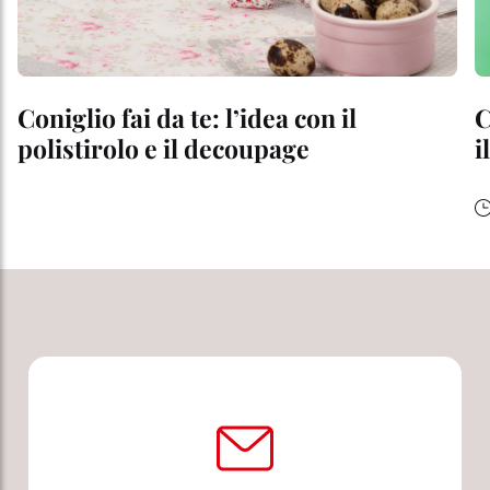
Coniglio fai da te: l’idea con il
C
polistirolo e il decoupage
i