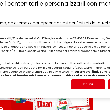
re i contenitori e personalizzarli con mat
no, ad esempio, portapenne e vasi per fiori fai da te. Nell
i di latta
con il
decoupage
, con un
tutorial
e le idee fa
 o realizzare dei regali fai da te con materiali riciclati.
ia Amoretti, 78 e Henkel AG & Co. KGaA, Henkelstrasse 67, 40589 Duesseldorf, G
kel” o “Noi”), trattano i dati personali che ti riguardano insieme come co-tito
 carta o delle immagini ritagliate dai tovaglioli, per abbell
utilizzo di questo sito web e interazioni con esso, inserendo cookie e altre tecnol
cookie”) sul tuo dispositivo che utilizziamo per archiviare/accedere a ulterio
PUBBLICITA'
 noi e i nostri partner (inclusi come titolari separati o co-titolari come indicat
otezione dei dati collegata nel piè di pagina, Sezione "Cookie, pixel, impronte di
 anche cookie ed elaboreremo i dati relativi a te per
misurare e ottimizzare le
er fornirti funzionalità che migliorano l'utilizzo di questo sito Web e
Analizzeremo il tuo utilizzo di questo sito Web e le tue interazioni commerciali c
'azienda per cui lavori) per) e su tale base tracciare i tuoi acquisti dei nostri 
Rifiuta
 nostre informazioni sulle entità commerciali e creare profili individuali su di 
ttenuti da terze parti e altri siti Web. Utilizziamo questi profili per scopi di mark
alizzare annunci pubblicitari che potrebbero interessarti (basati, ad esempio, s
to sito web e altri media (di terzi) tramite i dispositivi assegnati a te o alla t
are il successo delle campagne pubblicitarie.