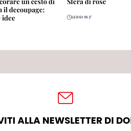
orare un cesto di
Sfera di rose
n il decoupage:
e idee
LEGGI IN 2'
VITI ALLA NEWSLETTER DI 