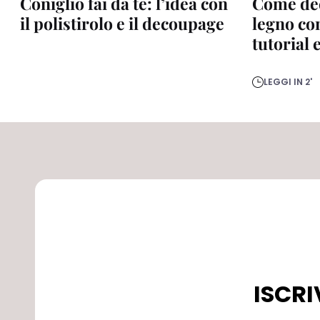
Coniglio fai da te: l’idea con
Come dec
il polistirolo e il decoupage
legno co
tutorial 
LEGGI IN 2'
ISCRI