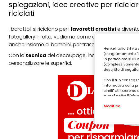
spiegazioni, idee creative per ricicla
riciclati
I barattoli si riciclano per i
lavoretti creativi
e diventa
fotogallery in alto, vediamo come decorare i
barattol
anche insieme ai bambini, per trascorrere il tempo libero
Henkel Italia Srl v
(congiuntamente “Hen
Con la
tecnica
del decoupage, incolliamo dei ritagli di
in particolare sull'
personalizzare le superfici.
(complessivamente “
descritto di seguito.
Con il tuo consenso,
Informativa sulla pr
simili" utilizzeremo
questo sito Web, p
personalizzato
. 
Modifica
(rispettivamente dell
terzi, conservare le
arricchiti con dati o
particolare per visu
identificati) su ques
misurare e ottimizz