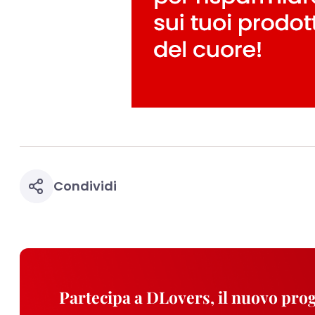
Puoi trovare maggior
collegata nel piè di 
qualsiasi momento co
collegata nel piè di 
periodo di conserva
"modifica" di seguito
Se fai clic su "Modif
per uno o più degli 
tuoi dati personali p
necessari per fornirt
Condividi
Partecipa a DLovers, il nuovo pr