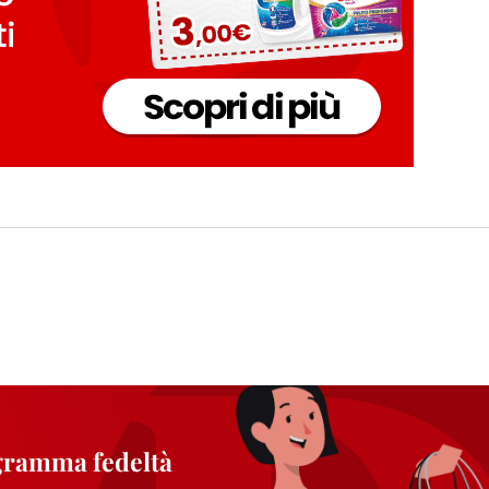
i informazioni sul trattamento dei tuoi dati nella nostra Informativa sulla prot
pagina (Sezione "Cookie, Pixel, Impronte digitali e tecnologie simili"). Puoi revo
n effetto per il futuro disabilitando i cookie sul nostro sito web nella sezion
pagina. Per ulteriori informazioni sui cookie utilizzati su questo sito Web, in par
zione, consultare le informazioni dettagliate su ciascun cookie disponibili fa
".
ica" potrai trovare maggiori informazioni sul trattamento dei tuoi dati / sull'uso d
scopi sopra menzionati. Cliccando su "Accetta tutto", acconsenti all'uso dei coo
er tutte le finalità sopra indicate. Se fai clic su "Rifiuta", verranno utilizzati solo
i questo sito web.
ogramma fedeltà