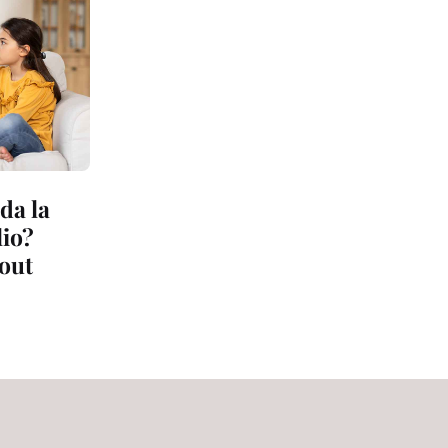
da la
lio?
nout