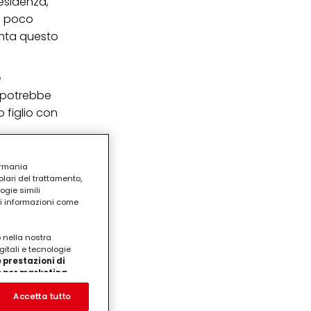
residenza,
za poco
ronta questo
e
e potrebbe
 figlio con
ermania
lari del trattamento,
ogie simili
ri informazioni come
o nella nostra
gitali e tecnologie
 prestazioni di
/o per marketing
on noi
prodotti su siti Web di
Accetta tutto
te che potrebbero essere