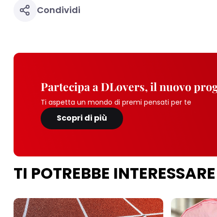
Condividi
Partecipa a DLovers, il nuovo pr
Ti aspetta un mondo di premi pensati per te
Scopri di più
TI POTREBBE INTERESSARE