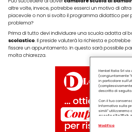
Può succedere di dover
cambiare scuola al bambi
altre volte, invece, potrebbe esserci un motivo di alt
piacevole o non si svolto il programma didattico per pr
problema?
Prima di tutto devi individuare una scuola adatta al b
scolastico
. Il preside valuterà la richiesta e potrebb
fissare un appuntamento. In questo sarà possibile parl
molta chiarezza.
Henkel Italia Srl v
(congiuntamente “Hen
in particolare sull'
(complessivamente “
descritto di seguito.
Con il tuo consenso,
Informativa sulla pr
simili" utilizzeremo
questo sito Web, p
personalizzato
. 
Modifica
(rispettivamente dell
terzi, conservare le