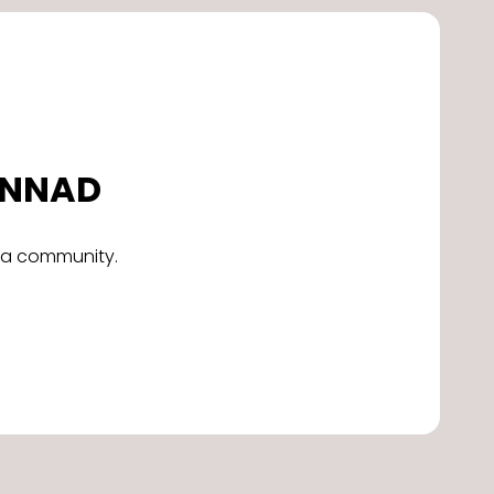
DONNAD
alla community.