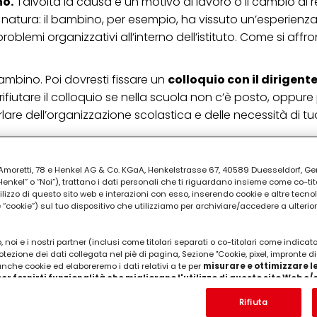
no.
Talvolta la causa è un motivo di lavoro o il cambio di 
ra natura: il bambino, per esempio, ha vissuto un’esperien
oblemi organizzativi all’interno dell’istituto. Come si aff
ambino. Poi dovresti fissare un
colloquio con il dirigent
e rifiutare il colloquio se nella scuola non c’è posto, oppur
are dell’organizzazione scolastica e delle necessità di tuo
PUBBLICITA'
ia Amoretti, 78 e Henkel AG & Co. KGaA, Henkelstrasse 67, 40589 Duesseldorf, G
kel” o “Noi”), trattano i dati personali che ti riguardano insieme come co-tito
utilizzo di questo sito web e interazioni con esso, inserendo cookie e altre tecnol
cookie”) sul tuo dispositivo che utilizziamo per archiviare/accedere a ulterio
 noi e i nostri partner (inclusi come titolari separati o co-titolari come indicat
otezione dei dati collegata nel piè di pagina, Sezione "Cookie, pixel, impronte di
 anche cookie ed elaboreremo i dati relativi a te per
misurare e ottimizzare le
er fornirti funzionalità che migliorano l'utilizzo di questo sito Web e
Analizzeremo il tuo utilizzo di questo sito Web e le tue interazioni commerciali c
'azienda per cui lavori) per) e su tale base tracciare i tuoi acquisti dei nostri 
Rifiuta
 nostre informazioni sulle entità commerciali e creare profili individuali su di 