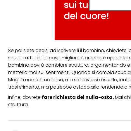
arricchiti con dati o
particolare per visu
identificati) su ques
misurare e ottimizz
Puoi trovare maggior
collegata nel piè di 
qualsiasi momento co
collegata nel piè di 
periodo di conserva
Se poi siete decisi ad iscrivere lì il bambino, chiedete l
"modifica" di seguito
scuola attuale: la cosa migliore è prendere appuntamen
Se fai clic su "Modif
bambino dovrà cambiare struttura, argomentando e sp
per uno o più degli 
metterla mai sui sentimenti. Quando si cambia scuola, 
tuoi dati personali p
necessari per fornirt
Magari non è il tuo caso, ma se dovesse esserlo, inut
trasferimento, ma potrebbe ostacolarlo rendendolo m
Infine, dovrete
fare richiesta del nulla-osta.
Mai chie
struttura.