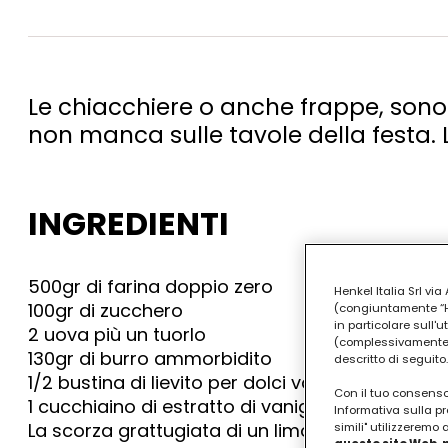
Le chiacchiere o anche frappe, sono 
non manca sulle tavole della festa. 
INGREDIENTI
500gr di farina doppio zero
Henkel Italia Srl v
100gr di zucchero
(congiuntamente “Hen
in particolare sull'
2 uova più un tuorlo
(complessivamente “
130gr di burro ammorbidito
descritto di seguito.
1/2 bustina di lievito per dolci vanigliato
Con il tuo consenso,
1 cucchiaino di estratto di vaniglia
Informativa sulla pr
La scorza grattugiata di un limone biologico
simili" utilizzeremo
questo sito Web, p