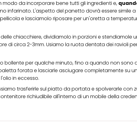
n modo da incorporare bene tutti gli ingredienti e,
quand
no infarinato. L'aspetto del panetto dovrà essere simile a 
pellicola e lasciamolo riposare per un'oretta a temperatu
elle chiacchiere, dividiamolo in porzioni e stendiamole u
ore di circa 2-3mm. Usiamo la ruota dentata dei ravioli pe
lio bollente per qualche minuto, fino a quando non sono 
paletta forata e lasciarle asciugare completamente su u
olio in eccesso.
siamo trasferirle sul piatto da portata e spolverarle con
tenitore richiudibile all'interno di un mobile della creden