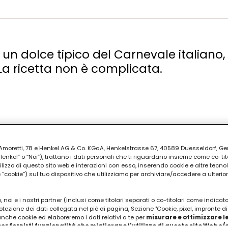
un dolce tipico del Carnevale italiano,
La ricetta non è complicata.
ia Amoretti, 78 e Henkel AG & Co. KGaA, Henkelstrasse 67, 40589 Duesseldorf, G
kel” o “Noi”), trattano i dati personali che ti riguardano insieme come co-tito
utilizzo di questo sito web e interazioni con esso, inserendo cookie e altre tecnol
cookie”) sul tuo dispositivo che utilizziamo per archiviare/accedere a ulterio
 noi e i nostri partner (inclusi come titolari separati o co-titolari come indicat
otezione dei dati collegata nel piè di pagina, Sezione "Cookie, pixel, impronte di
 anche cookie ed elaboreremo i dati relativi a te per
misurare e ottimizzare le
er fornirti funzionalità che migliorano l'utilizzo di questo sito Web e