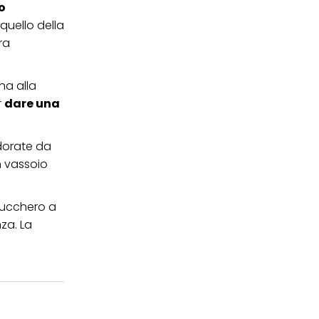
o
quello della
ra
na alla
r
dare una
dorate da
n vassoio
 zucchero a
za. La