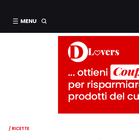
MENU
/ RICETTE