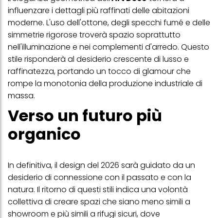
effetto per il futuro disabilitando i cookie sul nostro sito web nella
influenzare i dettagli più raffinati delle abitazioni
sezione "Impostazioni cookie" collegata nel piè di pagina. Per
ulteriori informazioni sui cookie utilizzati su questo sito Web, in
moderne. L'uso dell'ottone, degli specchi fumé e delle
particolare sul loro periodo di conservazione, consultare le
simmetrie rigorose troverà spazio soprattutto
informazioni dettagliate su ciascun cookie disponibili facendo
clic su "modifica" di seguito".
nell'illuminazione e nei complementi d'arredo. Questo
stile risponderà al desiderio crescente di lusso e
Se fai clic su "Modifica" potrai trovare maggiori informazioni sul
raffinatezza, portando un tocco di glamour che
trattamento dei tuoi dati / sull'uso dei cookie e consentirli per uno o
più degli scopi sopra menzionati. Cliccando su "Accetta tutto",
rompe la monotonia della produzione industriale di
acconsenti all'uso dei cookie e al trattamento dei tuoi dati
massa.
personali per tutte le finalità sopra indicate. Se fai clic su "Rifiuta",
verranno utilizzati solo i cookie tecnicamente necessari per fornirti
Verso un futuro più
questo sito web.
organico
In definitiva, il design del 2026 sarà guidato da un
desiderio di connessione con il passato e con la
natura. Il ritorno di questi stili indica una volontà
collettiva di creare spazi che siano meno simili a
showroom e più simili a rifugi sicuri, dove