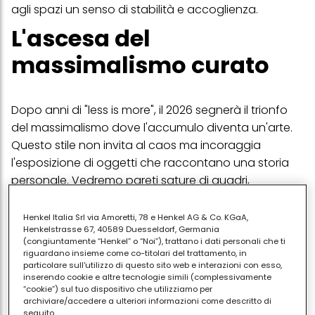
agli spazi un senso di stabilità e accoglienza.
L'ascesa del
massimalismo curato
Dopo anni di "less is more", il 2026 segnerà il trionfo
del massimalismo dove l'accumulo diventa un'arte.
Questo stile non invita al caos ma incoraggia
l'esposizione di oggetti che raccontano una storia
personale. Vedremo pareti sature di quadri,
accostamenti audaci di pattern differenti e una
stratificazione di tessuti che spaziano dal velluto alla
Henkel Italia Srl via Amoretti, 78 e Henkel AG & Co. KGaA,
Henkelstrasse 67, 40589 Duesseldorf, Germania
seta. La casa diventerà un riflesso fedele dell'identità
(congiuntamente “Henkel” o “Noi”), trattano i dati personali che ti
di chi la abita, trasformandosi in una galleria privata
riguardano insieme come co-titolari del trattamento, in
particolare sull'utilizzo di questo sito web e interazioni con esso,
di esperienze e collezioni.
inserendo cookie e altre tecnologie simili (complessivamente
Il fascino intramontabile
“cookie”) sul tuo dispositivo che utilizziamo per
archiviare/accedere a ulteriori informazioni come descritto di
seguito.