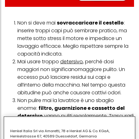
Non si deve mai
sovraccaricare il cestello
:
inserire troppi capi può sembrare pratico, ma
mette sotto stress il motore e impedisce un
lavaggio efficace. Meglio rispettare sempre la
capacità indicata.
Mai usare troppo
detersivo
, perché dosi
maggiori non significanomaggiore pulito. Un
eccesso può lasciare residui sui capi e
all’interno della macchina. Nel tempo questa
abitudine può anche causare cattivi odori.
Non pulire mai la lavatrice è uno sbaglio
enorme:
filtro, guarnizione e cassetto del
detersivo
vanno puliti regolarmente. Trascurarli
può portare a accumuli di sporco e muffa.
Mai
lasciare l’oblò
sempre chiuso: dopo il
Henkel Italia Srl via Amoretti, 78 e Henkel AG & Co. KGaA,
Henkelstrasse 67, 40589 Duesseldorf, Germania