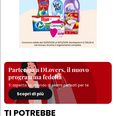
Partecipa a DLovers, il nuovo
programma fedeltà
Ti aspetta un mondo di premi pensati per te
Scopri di più
TI POTREBBE