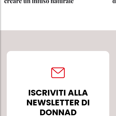
creare un infuso naturale
d
ISCRIVITI ALLA
NEWSLETTER DI
DONNAD