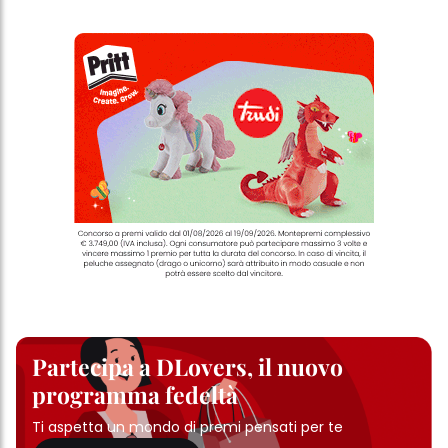
Partecipa a DLovers, il nuovo
programma fedeltà
Ti aspetta un mondo di premi pensati per te