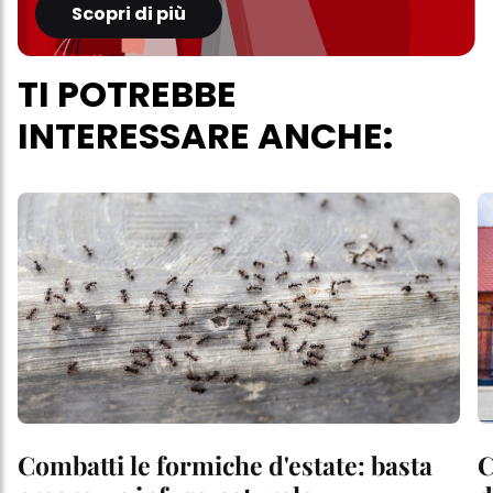
Scopri di più
TI POTREBBE
INTERESSARE ANCHE:
Combatti le formiche d'estate: basta
C