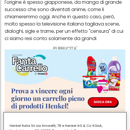
l'origine è spesso giapponese, da manga di grande
successo che sono diventati
anime
, come li
chiameremmo oggi. Anche in questo caso, però,
molto spesso la televisione italiana tagliava scene,
dialoghi, sigle e trame, per un effetto "censura" di cui
ci siamo resi conto solamente da grandi.
PUBBLICITA'
Henkel Italia Srl via Amoretti, 78 e Henkel AG & Co. KGaA,
Ecco, allora, i nostri cartoni preferiti negli anni 90: