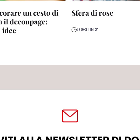
orare un cesto di
Sfera di rose
n il decoupage:
e idee
LEGGI IN 2'
VITI ALLA NEWSLETTER DI 