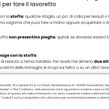
 per fare il lavoretto
on la
stoffa
: qualche ritaglio, un po’ di colla per tessuti o 
da una sagoma che puoi
fare a mano
oppure acquistare o ri
stoffa
non presentino pieghe
, quindi, se dovesse esserci 
page con la stoffa
di tessuto a tema natalizio. Per averli, hai almeno
due al
carichi delle immagini, le ricopi sul feltro o su un altro tess
PUBBLICITA'
ia Amoretti, 78 e Henkel AG & Co. KGaA, Henkelstrasse 67, 40589 Duesseldorf, G
kel” o “Noi”), trattano i dati personali che ti riguardano insieme come co-tito
utilizzo di questo sito web e interazioni con esso, inserendo cookie e altre tecnol
cookie”) sul tuo dispositivo che utilizziamo per archiviare/accedere a ulterio