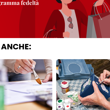
ogramma fedeltà
 ANCHE: