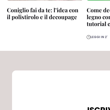
Coniglio fai da te: l’idea con
Come dec
il polistirolo e il decoupage
legno co
tutorial 
LEGGI IN 2'
ISCRI