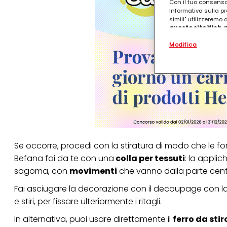
Con il tuo consenso,
Informativa sulla pr
simili" utilizzeremo
questo sito Web, p
personalizzato
. 
Modifica
(rispettivamente dell
terzi, conservare le
arricchiti con dati o
particolare per visu
identificati) su ques
misurare e ottimizz
Puoi trovare maggior
collegata nel piè di 
qualsiasi momento co
collegata nel piè di 
periodo di conserva
Se occorre, procedi con la stiratura di modo che le for
"modifica" di seguito
Befana fai da te con una
colla per tessuti
: la applich
Se fai clic su "Modif
sagoma, con
movimenti
che vanno dalla parte centr
per uno o più degli 
tuoi dati personali p
Fai asciugare la decorazione con il decoupage con la 
necessari per fornirt
e stiri, per fissare ulteriormente i ritagli.
In alternativa, puoi usare direttamente il
ferro da stir