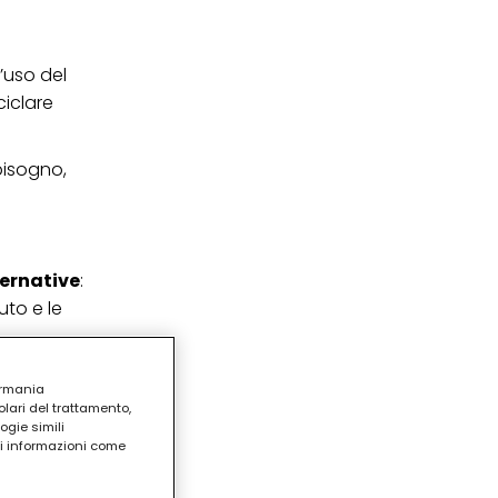
l’uso del
ciclare
bisogno,
ternative
:
uto e le
ermania
lari del trattamento,
ogie simili
ri informazioni come