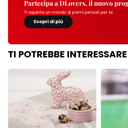
Partecipa a DLovers, il nuovo pr
Ti aspetta un mondo di premi pensati per te
Scopri di più
TI POTREBBE INTERESSARE