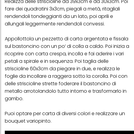
Realizza delle striscioline da 39x3cm e da 30x3cm. Poi
verranno utilizzati solo i cookie tecnicamente necessari per fornirti
questo sito web.
fare dei quadratini 3x3cm, piegali a metà, ritagliali
rendendoli tondeggianti da un lato, poi aprili e
allungali leggermente rendendoli convessi.
Appollottola un pezzetto di carta argentata e fissala
sul bastoncino con un po’ di colla a caldo. Poi inizia a
ricoprire con carta crespa, incolla e fai aderire i vari
petali a spirale e in sequenza. Poi taglia delle
striscioline 60x3cm da piegare in due, e realizza le
foglie da incollare a raggera sotto la corolla. Poi con
delle striscioline strette foderare il bastoncino di
metallo arrotolandolo tutto intorno e trasformarlo in
gambo.
Puoi optare per carta di diversi colori e realizzare un
bouquet variopinto.