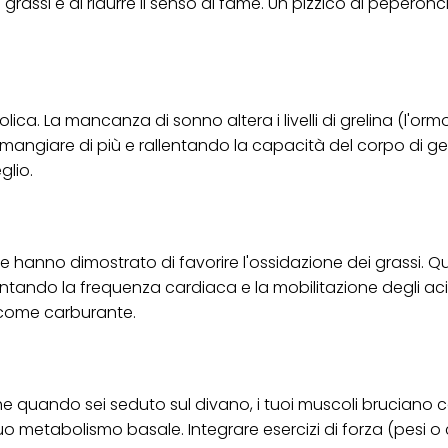
rassi e di ridurre il senso di fame. Un pizzico di peperonc
ca. La mancanza di sonno altera i livelli di grelina (l'orm
mangiare di più e rallentando la capacità del corpo di gest
glio.
e hanno dimostrato di favorire l'ossidazione dei grassi. Q
tando la frequenza cardiaca e la mobilitazione degli aci
i come carburante.
 quando sei seduto sul divano, i tuoi muscoli bruciano c
tuo metabolismo basale. Integrare esercizi di forza (pesi o