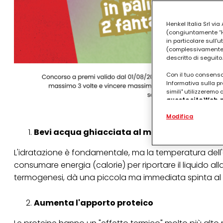
Henkel Italia Srl v
(congiuntamente “Hen
in particolare sull'
(complessivamente “
descritto di seguito.
Con il tuo consenso,
Informativa sulla pr
simili" utilizzeremo
questo sito Web, p
personalizzato
. 
Modifica
(rispettivamente dell
terzi, conservare le
Bevi acqua ghiacciata al mattino
arricchiti con dati o
particolare per visu
L'idratazione è fondamentale, ma la temperatura dell'
identificati) su ques
misurare e ottimizz
consumare energia (calorie) per riportare il liquido 
termogenesi, dà una piccola ma immediata spinta al 
Puoi trovare maggior
collegata nel piè di 
qualsiasi momento co
Aumenta l'apporto proteico
collegata nel piè di 
periodo di conserva
"modifica" di seguito