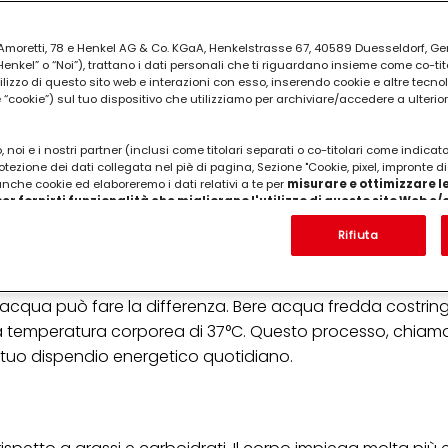
ia Amoretti, 78 e Henkel AG & Co. KGaA, Henkelstrasse 67, 40589 Duesseldorf, G
kel” o “Noi”), trattano i dati personali che ti riguardano insieme come co-tito
utilizzo di questo sito web e interazioni con esso, inserendo cookie e altre tecnol
cookie”) sul tuo dispositivo che utilizziamo per archiviare/accedere a ulterio
 noi e i nostri partner (inclusi come titolari separati o co-titolari come indicat
otezione dei dati collegata nel piè di pagina, Sezione "Cookie, pixel, impronte di
 anche cookie ed elaboreremo i dati relativi a te per
misurare e ottimizzare le
er fornirti funzionalità che migliorano l'utilizzo di questo sito Web e
Analizzeremo il tuo utilizzo di questo sito Web e le tue interazioni commerciali c
'azienda per cui lavori) per) e su tale base tracciare i tuoi acquisti dei nostri 
Rifiuta
 nostre informazioni sulle entità commerciali e creare profili individuali su di 
ttenuti da terze parti e altri siti Web. Utilizziamo questi profili per scopi di mark
alizzare annunci pubblicitari che potrebbero interessarti (basati, ad esempio, s
acqua può fare la differenza. Bere acqua fredda costring
to sito web e altri media (di terzi) tramite i dispositivi assegnati a te o alla t
are il successo delle campagne pubblicitarie.
alla temperatura corporea di 37°C. Questo processo, chiam
tuo dispendio energetico quotidiano.
i informazioni sul trattamento dei tuoi dati nella nostra Informativa sulla prot
pagina (Sezione "Cookie, Pixel, Impronte digitali e tecnologie simili"). Puoi revo
n effetto per il futuro disabilitando i cookie sul nostro sito web nella sezion
pagina. Per ulteriori informazioni sui cookie utilizzati su questo sito Web, in par
zione, consultare le informazioni dettagliate su ciascun cookie disponibili fa
".