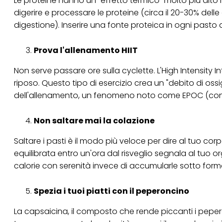
Le proteine hanno un "effetto termico" molto più alto r
digerire e processare le proteine (circa il 20-30% dell
Se fai clic su "Modif
per uno o più degli 
digestione). Inserire una fonte proteica in ogni pasto
tuoi dati personali p
necessari per fornirt
Prova l'allenamento HIIT
Non serve passare ore sulla cyclette. L'High Intensity Int
riposo. Questo tipo di esercizio crea un "debito di os
dell'allenamento, un fenomeno noto come EPOC (cons
Non saltare mai la colazione
Saltare i pasti è il modo più veloce per dire al tuo co
equilibrata entro un'ora dal risveglio segnala al tuo 
calorie con serenità invece di accumularle sotto form
Spezia i tuoi piatti con il peperoncino
La capsaicina, il composto che rende piccanti i peper