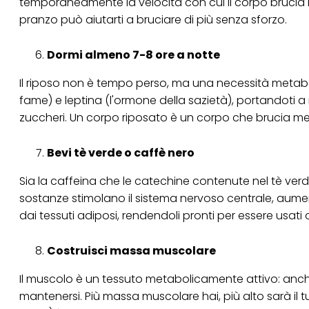
temporaneamente la velocità con cui il corpo brucia i g
pranzo può aiutarti a bruciare di più senza sforzo.
Dormi almeno 7-8 ore a notte
Il riposo non è tempo perso, ma una necessità metaboli
fame) e leptina (l'ormone della sazietà), portandoti a 
zuccheri. Un corpo riposato è un corpo che brucia me
Bevi tè verde o caffè nero
Sia la caffeina che le catechine contenute nel tè verd
sostanze stimolano il sistema nervoso centrale, aumen
dai tessuti adiposi, rendendoli pronti per essere usat
Costruisci massa muscolare
Il muscolo è un tessuto metabolicamente attivo: anche
mantenersi. Più massa muscolare hai, più alto sarà il 