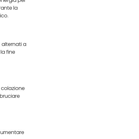
energia per
rante la
ei cookie e consentirli
kie e al trattamento dei
ico.
 i cookie tecnicamente
 alternati a
la fine
a colazione
 bruciare
 aumentare