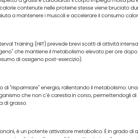
ispetto a grassi e carboidrati. Il corpo impiega molta più 
e calorie contenute nelle proteine stesse viene bruciato du
ica" potrai trovare maggiori informazioni sul trattamento dei tuoi dati / sull'uso d
scopi sopra menzionati. Cliccando su "Accetta tutto", acconsenti all'uso dei coo
 aiuta a mantenere i muscoli e accelerare il consumo calor
er tutte le finalità sopra indicate. Se fai clic su "Rifiuta", verranno utilizzati solo
i questo sito web.
erval Training (HIIT) prevede brevi scatti di attività intensa
sigeno" che mantiene il metabolismo elevato per ore dopo 
umo di ossigeno post-esercizio).
rpo di "risparmiare" energia, rallentando il metabolismo. Un
organismo che non c'è carestia in corso, permettendogli di
a di grasso.
oncini, è un potente attivatore metabolico. È in grado di