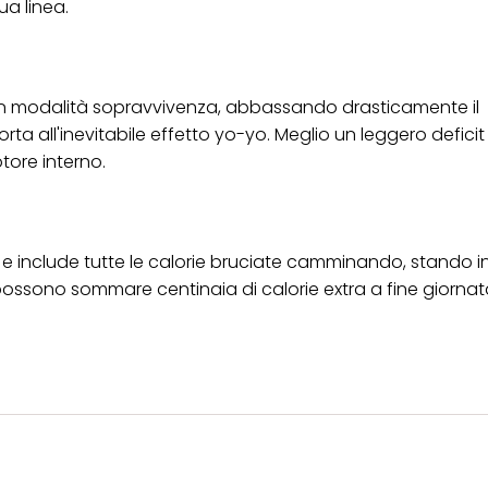
ua linea.
a in modalità sopravvivenza, abbassando drasticamente il
rta all'inevitabile effetto yo-yo. Meglio un leggero deficit
tore interno.
e include tutte le calorie bruciate camminando, stando in
possono sommare centinaia di calorie extra a fine giornat
.