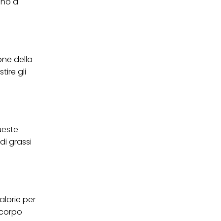
ino a
one della
ire gli
ueste
di grassi
alorie per
 corpo