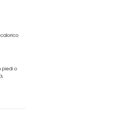
 calorico
 piedi o
a,