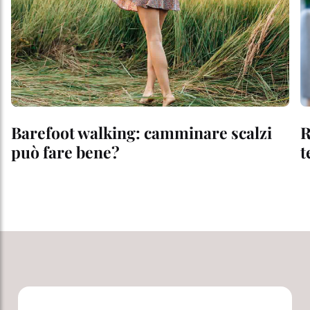
Barefoot walking: camminare scalzi
R
può fare bene?
t