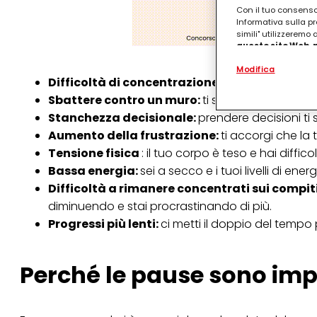
Con il tuo consenso,
Informativa sulla pr
simili" utilizzeremo
questo sito Web, p
personalizzato
. 
Modifica
(rispettivamente dell
Difficoltà di concentrazione:
la concentrazione
terzi, conservare le
arricchiti con dati o
Sbattere contro un muro:
ti senti bloccato su 
particolare per visu
Stanchezza decisionale:
prendere decisioni ti 
identificati) su ques
misurare e ottimizz
Aumento della frustrazione:
ti accorgi che la 
Tensione fisica
: il tuo corpo è teso e hai diffi
Puoi trovare maggior
collegata nel piè di 
Bassa energia:
sei a secco e i tuoi livelli di ene
qualsiasi momento co
Difficoltà a rimanere concentrati sui compit
collegata nel piè di 
periodo di conserva
diminuendo e stai procrastinando di più.
"modifica" di seguito
Progressi più lenti:
ci metti il doppio del tempo
Se fai clic su "Modif
per uno o più degli 
tuoi dati personali p
Perché le pause sono imp
necessari per fornirt