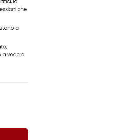
fici, la
ressioni che
iutano a
ato,
 a vedere.