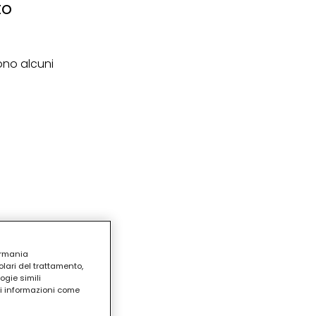
to
tono alcuni
ermania
lari del trattamento,
ogie simili
ri informazioni come