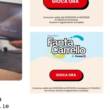
a
. Le