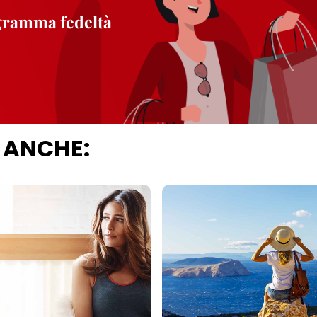
ogramma fedeltà
 ANCHE: