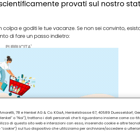
 scientificamente provati sul nostro sta
in colpa e goditi le tue vacanze. Se non sei convinto, esis
to di fare un passo indietro:
PUBBLICITA'
ia Amoretti, 78 e Henkel AG & Co. KGaA, Henkelstrasse 67, 40589 Duesseldorf, G
kel” o “Noi”), trattano i dati personali che ti riguardano insieme come co-tito
utilizzo di questo sito web e interazioni con esso, inserendo cookie e altre tecnol
cookie”) sul tuo dispositivo che utilizziamo per archiviare/accedere a ulterio