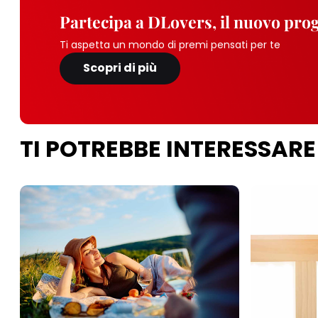
Partecipa a DLovers, il nuovo pr
Ti aspetta un mondo di premi pensati per te
Scopri di più
TI POTREBBE INTERESSARE