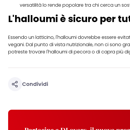
versatilità lo rende popolare tra chi cerca un sos
L'halloumi è sicuro per tut
Essendo un latticino, l'halloumi dovrebbe essere evitato 
vegani. Dal punto di vista nutrizionale, non ci sono grandi
potreste trovare l'halloumi di pecora o di capra più dig
Condividi
Partecipa a DLovers, il nuovo pr