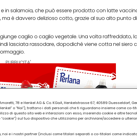
 in salamoia, che può essere prodotto con latte vaccino
ma è davvero delizioso cotto, grazie al suo alto punto di
 aggiunge caglio o caglio vegetale. Una volta raffreddato, l
uindi lasciata rassodare, dopodiché viene cotta nel siero 
 formaggio.
PUBBLICITA'
ia Amoretti, 78 e Henkel AG & Co. KGaA, Henkelstrasse 67, 40589 Duesseldorf, G
kel” o “Noi”), trattano i dati personali che ti riguardano insieme come co-tito
utilizzo di questo sito web e interazioni con esso, inserendo cookie e altre tecnol
cookie”) sul tuo dispositivo che utilizziamo per archiviare/accedere a ulterio
 noi e i nostri partner (inclusi come titolari separati o co-titolari come indicat