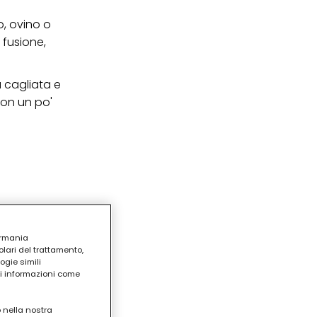
, ovino o
 fusione,
a cagliata e
con un po'
ermania
lari del trattamento,
ogie simili
ri informazioni come
o nella nostra