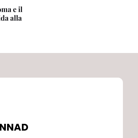
oma e il
da alla
DONNAD