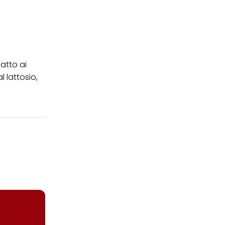
datto ai
l lattosio,