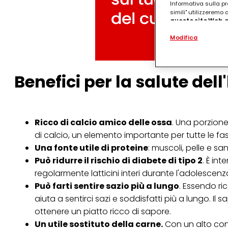
Informativa sulla pr
simili" utilizzeremo
questo sito Web, p
personalizzato
. 
Modifica
(rispettivamente dell
terzi, conservare le
arricchiti con dati o
particolare per visu
identificati) su ques
Benefici per la salute del
misurare e ottimizz
Puoi trovare maggior
collegata nel piè di 
qualsiasi momento co
Ricco di calcio amico delle ossa
. Una porzione
collegata nel piè di 
di calcio, un elemento importante per tutte le fasi
periodo di conserva
"modifica" di seguito
Una fonte utile di proteine
: muscoli, pelle e s
Può ridurre il rischio di diabete di tipo 2
. È in
Se fai clic su "Modif
per uno o più degli 
regolarmente latticini interi durante l'adolescenza
tuoi dati personali p
Può farti sentire sazio più a lungo
. Essendo ri
necessari per fornirt
aiuta a sentirci sazi e soddisfatti più a lungo. Il
ottenere un piatto ricco di sapore.
Un utile sostituto della carne.
Con un alto cont