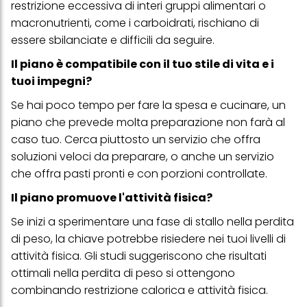
restrizione eccessiva di interi gruppi alimentari o
con dati ottenuti da terze parti e altri siti Web. Utilizziamo questi
macronutrienti, come i carboidrati, rischiano di
profili per scopi di marketing personalizzato, in particolare per
visualizzare annunci pubblicitari che potrebbero interessarti
essere sbilanciate e difficili da seguire.
(basati, ad esempio, sui tuoi interessi identificati) su questo sito
web e altri media (di terzi) tramite i dispositivi assegnati a te o
Il piano è compatibile con il tuo stile di vita e i
alla tua famiglia, nonché per misurare e ottimizzare il successo
tuoi impegni?
delle campagne pubblicitarie.
Se hai poco tempo per fare la spesa e cucinare, un
Puoi trovare maggiori informazioni sul trattamento dei tuoi dati
nella nostra Informativa sulla protezione dei dati collegata nel piè
piano che prevede molta preparazione non farà al
di pagina (Sezione "Cookie, Pixel, Impronte digitali e tecnologie
caso tuo. Cerca piuttosto un servizio che offra
simili"). Puoi revocare il tuo consenso in qualsiasi momento con
effetto per il futuro disabilitando i cookie sul nostro sito web nella
soluzioni veloci da preparare, o anche un servizio
sezione "Impostazioni cookie" collegata nel piè di pagina. Per
che offra pasti pronti e con porzioni controllate.
ulteriori informazioni sui cookie utilizzati su questo sito Web, in
particolare sul loro periodo di conservazione, consultare le
Il piano promuove l'attività fisica?
informazioni dettagliate su ciascun cookie disponibili facendo
clic su "modifica" di seguito".
Se inizi a sperimentare una fase di stallo nella perdita
Se fai clic su "Modifica" potrai trovare maggiori informazioni sul
di peso, la chiave potrebbe risiedere nei tuoi livelli di
trattamento dei tuoi dati / sull'uso dei cookie e consentirli per uno o
attività fisica. Gli studi suggeriscono che risultati
più degli scopi sopra menzionati. Cliccando su "Accetta tutto",
acconsenti all'uso dei cookie e al trattamento dei tuoi dati
ottimali nella perdita di peso si ottengono
personali per tutte le finalità sopra indicate. Se fai clic su "Rifiuta",
combinando restrizione calorica e attività fisica.
verranno utilizzati solo i cookie tecnicamente necessari per fornirti
questo sito web.