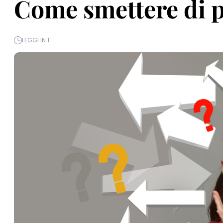
Come smettere di 
LEGGI IN 1'