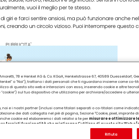
uralmente, vuoi il meglio per te stesso.
giri e farci sentire ansiosi, ma può funzionare anche nell
ni, creando un circolo vizioso. Puoi interrompere questo c
PUBBLICITA'
ia Amoretti, 78 e Henkel AG & Co. KGaA, Henkelstrasse 67, 40589 Duesseldorf, G
kel” o “Noi”), trattano i dati personali che ti riguardano insieme come co-tito
utilizzo di questo sito web e interazioni con esso, inserendo cookie e altre tecnol
cookie”) sul tuo dispositivo che utilizziamo per archiviare/accedere a ulterio
 noi e i nostri partner (inclusi come titolari separati o co-titolari come indicat
otezione dei dati collegata nel piè di pagina, Sezione "Cookie, pixel, impronte di
 anche cookie ed elaboreremo i dati relativi a te per
misurare e ottimizzare le
er fornirti funzionalità che migliorano l'utilizzo di questo sito Web e
Analizzeremo il tuo utilizzo di questo sito Web e le tue interazioni commerciali c
'azienda per cui lavori) per) e su tale base tracciare i tuoi acquisti dei nostri 
Rifiuta