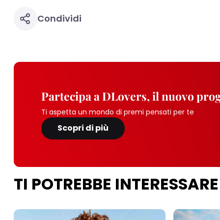
Condividi
Partecipa a DLovers, il nuovo pr
Ti aspetta un mondo di premi pensati per te
Scopri di più
TI POTREBBE INTERESSARE