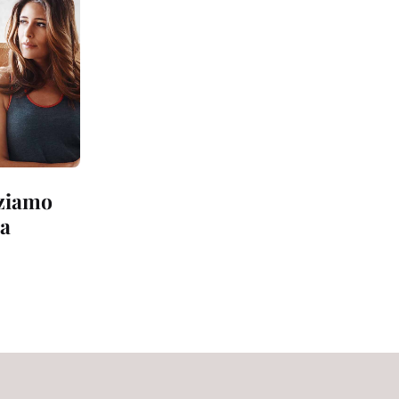
iziamo
ia