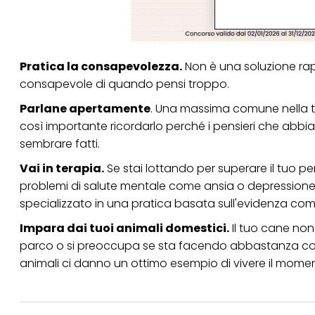
terzi, conservare le
arricchiti con dati o
particolare per visu
identificati) su ques
misurare e ottimizz
Pratica la consapevolezza.
Non è una soluzione rapi
Puoi trovare maggior
consapevole di quando pensi troppo.
collegata nel piè di 
qualsiasi momento co
Parlane apertamente
. Una massima comune nella te
collegata nel piè di 
periodo di conserva
così importante ricordarlo perché i pensieri che abbia
"modifica" di seguito
sembrare fatti.
Se fai clic su "Modif
Vai in terapia.
Se stai lottando per superare il tuo pe
per uno o più degli 
tuoi dati personali p
problemi di salute mentale come ansia o depressione,
necessari per fornirt
specializzato in una pratica basata sull'evidenza co
Impara dai tuoi animali domestici.
Il tuo cane non
parco o si preoccupa se sta facendo abbastanza con l
animali ci danno un ottimo esempio di vivere il momento