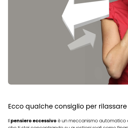
Ecco qualche consiglio per rilassar
Il
pensiero eccessivo
è un meccanismo automatico di 
che ti stai concentrando su questioni reali come finanze,