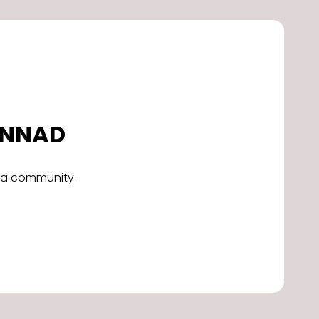
DONNAD
alla community.