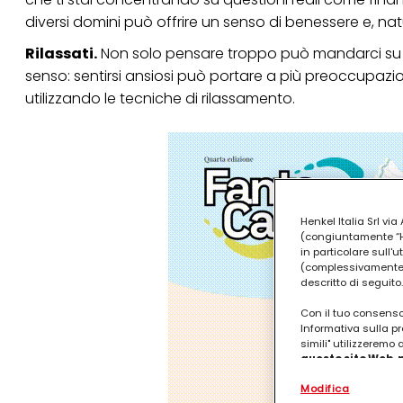
diversi domini può offrire un senso di benessere e, nat
Rilassati.
Non solo pensare troppo può mandarci su di 
senso: sentirsi ansiosi può portare a più preoccupazio
utilizzando le tecniche di rilassamento.
Henkel Italia Srl v
(congiuntamente “Hen
in particolare sull'
(complessivamente “
descritto di seguito.
Con il tuo consenso,
Informativa sulla pr
simili" utilizzeremo
questo sito Web, p
personalizzato
. 
Modifica
(rispettivamente dell