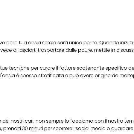
ica" potrai trovare maggiori informazioni sul trattamento dei tuoi dati / sull'uso d
scopi sopra menzionati. Cliccando su "Accetta tutto", acconsenti all'uso dei coo
er tutte le finalità sopra indicate. Se fai clic su "Rifiuta", verranno utilizzati solo
i questo sito web.
ave della tua ansia serale sarà unica per te. Quando inizi a
Invece di lasciarti trasportare dalle paure, mettile in discussi
e tue tecniche per curare il fattore scatenante specifico de
l'ansia è spesso stratificata e può avere origine da moltepl
 dei nostri cari, non sempre lo facciamo con il nostro te
tà, prenditi 30 minuti per scorrere i social media o guardare