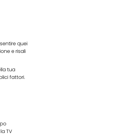
ei cookie e consentirli
kie e al trattamento dei
 i cookie tecnicamente
 sentire quei
one e risali
lla tua
ici fattori.
mpo
 la TV