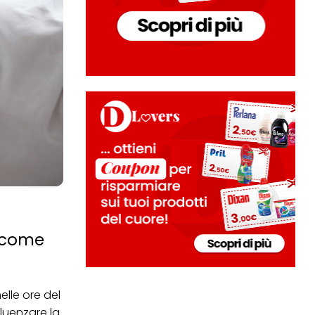
e come
lle ore del
luenzare la