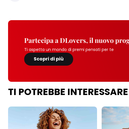
Partecipa a DLovers, il nuovo pr
Ti aspetta un mondo di premi pensati per te
Scopri di più
TI POTREBBE INTERESSARE