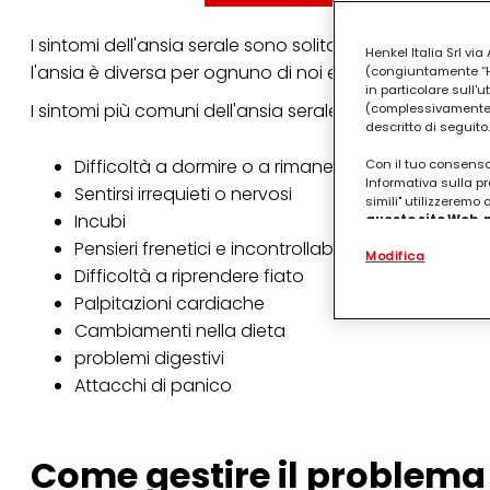
I sintomi dell'ansia serale sono solitamente simili a qu
Henkel Italia Srl v
l'ansia è diversa per ognuno di noi e che i sintomi varia
(congiuntamente “Hen
in particolare sull'
I sintomi più comuni dell'ansia serale includono:
(complessivamente “
descritto di seguito.
Difficoltà a dormire o a rimanere addormentati
Con il tuo consenso,
Informativa sulla pr
Sentirsi irrequieti o nervosi
simili" utilizzeremo
Incubi
questo sito Web, p
personalizzato
. 
Pensieri frenetici e incontrollabili
Modifica
(rispettivamente dell
Difficoltà a riprendere fiato
terzi, conservare le
arricchiti con dati o
Palpitazioni cardiache
particolare per visu
Cambiamenti nella dieta
identificati) su ques
misurare e ottimizz
problemi digestivi
Attacchi di panico
Puoi trovare maggior
collegata nel piè di 
qualsiasi momento co
collegata nel piè di 
Come gestire il problema
periodo di conserva
"modifica" di seguito