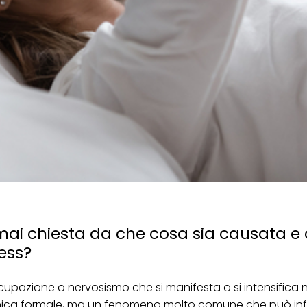
 sei mai chiesta da che cosa sia causata 
ess?
upazione o nervosismo che si manifesta o si intensifica ne
linica formale, ma un fenomeno molto comune che può inf