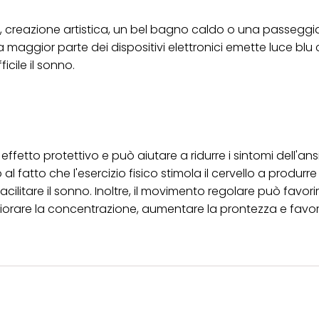
a, creazione artistica, un bel bagno caldo o una passeggi
. La maggior parte dei dispositivi elettronici emette luce bl
icile il sonno.
ffetto protettivo e può aiutare a ridurre i sintomi dell'ansi
fatto che l'esercizio fisico stimola il cervello a produrre
ilitare il sonno. Inoltre, il movimento regolare può favori
igliorare la concentrazione, aumentare la prontezza e favori