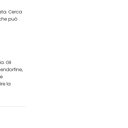
ata. Cerca
u che può
a. Gli
 endorfine,
re
re la