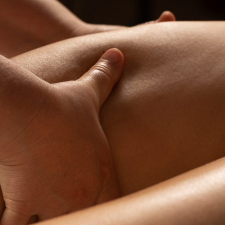
ica" potrai trovare maggiori informazioni sul trattamento dei tuoi dati / sull'uso d
scopi sopra menzionati. Cliccando su "Accetta tutto", acconsenti all'uso dei coo
er tutte le finalità sopra indicate. Se fai clic su "Rifiuta", verranno utilizzati solo
i questo sito web.