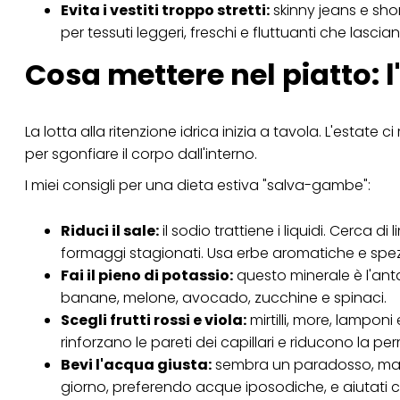
Evita i vestiti troppo stretti:
skinny jeans e shor
per tessuti leggeri, freschi e fluttuanti che lasci
Cosa mettere nel piatto: 
La lotta alla ritenzione idrica inizia a tavola. L'estate ci
per sgonfiare il corpo dall'interno.
I miei consigli per una dieta estiva "salva-gambe":
Riduci il sale:
il sodio trattiene i liquidi. Cerca di
formaggi stagionati. Usa erbe aromatiche e spez
Fai il pieno di potassio:
questo minerale è l'antag
banane, melone, avocado, zucchine e spinaci.
Scegli frutti rossi e viola:
mirtilli, more, lamponi
rinforzano le pareti dei capillari e riducono la pe
Bevi l'acqua giusta:
sembra un paradosso, ma per
giorno, preferendo acque iposodiche, e aiutati co