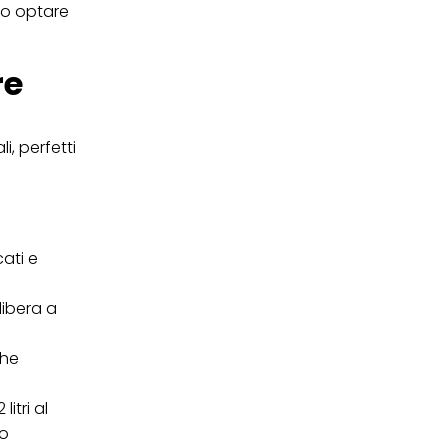
lio optare
re
i, perfetti
cati e
libera a
che
itri al
 o