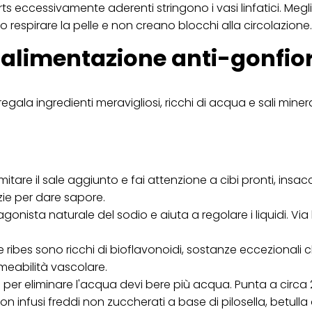
ts eccessivamente aderenti stringono i vasi linfatici. Meg
ano respirare la pelle e non creano blocchi alla circolazione.
l'alimentazione anti-gonfio
 regala ingredienti meravigliosi, ricchi di acqua e sali mineral
 limitare il sale aggiunto e fai attenzione a cibi pronti, insac
ie per dare sapore.
onista naturale del sodio e aiuta a regolare i liquidi. Via 
 e ribes sono ricchi di bioflavonoidi, sostanze eccezionali 
rmeabilità vascolare.
 eliminare l'acqua devi bere più acqua. Punta a circa 2 l
n infusi freddi non zuccherati a base di pilosella, betulla