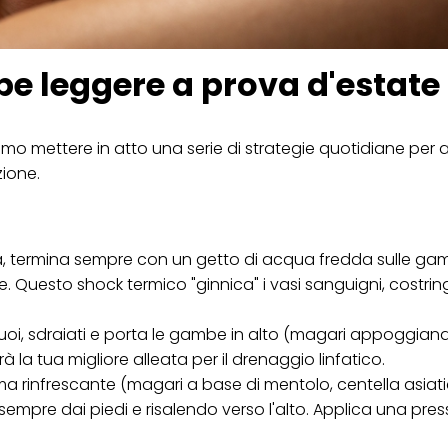
be leggere a prova d'estate
amo mettere in atto una serie di strategie quotidiane per a
ione.
, termina sempre con un getto di acqua fredda sulle ga
e. Questo shock termico "ginnica" i vasi sanguigni, costrin
uoi, sdraiati e porta le gambe in alto (magari appoggiand
 la tua migliore alleata per il drenaggio linfatico.
 rinfrescante (magari a base di mentolo, centella asiat
pre dai piedi e risalendo verso l'alto. Applica una pres