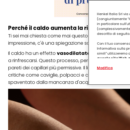
Henkel Italia Srl v
(congiuntamente “Hen
in particolare sull'
Perché il caldo aumenta la ritenzione idric
(complessivamente “
descritto di seguito.
Ti sei mai chiesta come mai questo problema peggior
impressione, c'è una spiegazione scientifica molto se
Con il tuo consenso,
Informativa sulla pr
Il caldo ha un effetto
vasodilatatore
: significa che 
simili" utilizzeremo
questo sito Web, p
a rinfrescarsi. Questo processo, però, rallenta il ritor
personalizzato
. 
pareti dei capillari più permissive. Il liquido, di cons
Modifica
(rispettivamente dell
terzi, conservare le
critiche come caviglie, polpacci e cosce. Se a questo a
arricchiti con dati o
spaventato dalla mancanza d'acqua, inizia a trattener
particolare per visu
identificati) su ques
misurare e ottimizz
Puoi trovare maggior
collegata nel piè di 
qualsiasi momento co
collegata nel piè di 
periodo di conserva
"modifica" di seguito