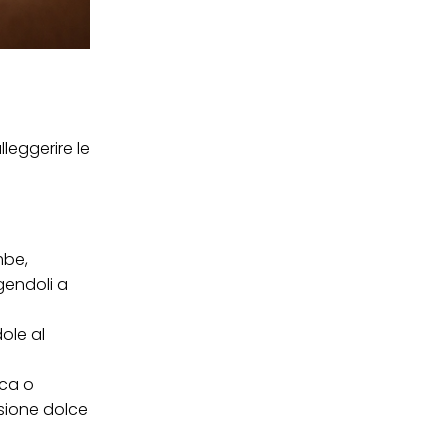
lleggerire le
mbe,
gendoli a
ole al
ica o
sione dolce