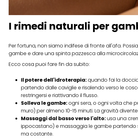
I rimedi naturali per gam
Per fortuna, non siamo indifese di fronte all'afa. Possi
gambe e dare una spinta pazzesca alla microcircolaz
Ecco cosa puoi fare fin da subito:
Il potere dell'idroterapia:
quando fai la doccia
partendo dalle caviglie e risalendo verso le cosc
restringersi e riattivando il flusso.
Solleva le gambe:
ogni sera, o ogni volta che p
muro) per almeno 10-15 minuti. La gravità diventerà
Massaggi dal basso verso l'alto:
usa una crema
ippocastano) e massaggia le gambe partendo sem
ma costante.