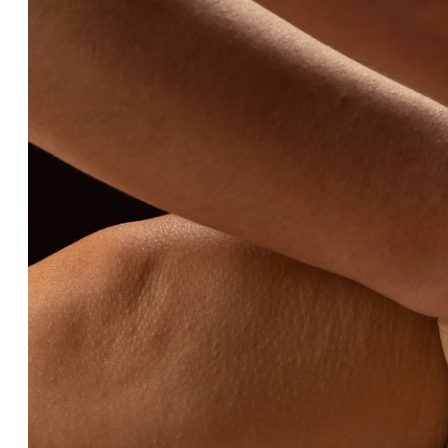
Se fai clic su "Modif
per uno o più degli 
tuoi dati personali p
necessari per fornirt