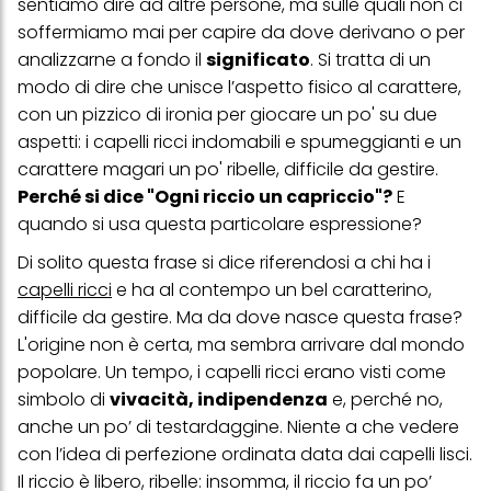
sentiamo dire ad altre persone, ma sulle quali non ci
soffermiamo mai per capire da dove derivano o per
analizzarne a fondo il
significato
. Si tratta di un
modo di dire che unisce l’aspetto fisico al carattere,
con un pizzico di ironia per giocare un po' su due
aspetti: i capelli ricci indomabili e spumeggianti e un
carattere magari un po' ribelle, difficile da gestire.
Perché si dice "Ogni riccio un capriccio"?
E
quando si usa questa particolare espressione?
Di solito questa frase si dice riferendosi a chi ha i
capelli ricci
e ha al contempo un bel caratterino,
difficile da gestire. Ma da dove nasce questa frase?
L'origine non è certa, ma sembra arrivare dal mondo
popolare. Un tempo, i capelli ricci erano visti come
simbolo di
vivacità, indipendenza
e, perché no,
anche un po’ di testardaggine. Niente a che vedere
con l’idea di perfezione ordinata data dai capelli lisci.
Il riccio è libero, ribelle: insomma, il riccio fa un po’