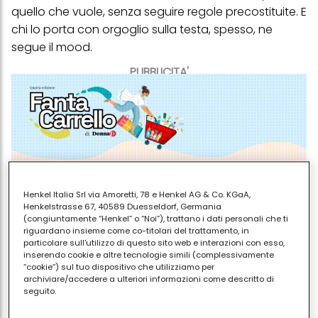
quello che vuole, senza seguire regole precostituite. E
chi lo porta con orgoglio sulla testa, spesso, ne
segue il mood.
PUBBLICITA'
Henkel Italia Srl via Amoretti, 78 e Henkel AG & Co. KGaA,
Henkelstrasse 67, 40589 Duesseldorf, Germania
(congiuntamente “Henkel” o “Noi”), trattano i dati personali che ti
riguardano insieme come co-titolari del trattamento, in
particolare sull'utilizzo di questo sito web e interazioni con esso,
inserendo cookie e altre tecnologie simili (complessivamente
Ovviamente si tratta di un modo di dire: non è vero
“cookie”) sul tuo dispositivo che utilizziamo per
archiviare/accedere a ulteriori informazioni come descritto di
che tutti coloro che hanno i capelli ricci sono
seguito.
persone ribelli, esagerate, sempre fuori dagli schemi
Con il tuo consenso, noi e i nostri partner (inclusi come titolari