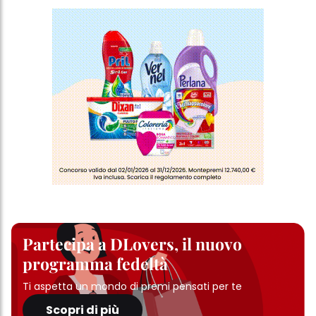
ulteriori informazioni sui cookie utilizzati su questo sito Web, in
particolare sul loro periodo di conservazione, consultare le
informazioni dettagliate su ciascun cookie disponibili facendo
clic su "modifica" di seguito".
Se fai clic su "Modifica" potrai trovare maggiori informazioni sul
trattamento dei tuoi dati / sull'uso dei cookie e consentirli per uno o
più degli scopi sopra menzionati. Cliccando su "Accetta tutto",
acconsenti all'uso dei cookie e al trattamento dei tuoi dati
personali per tutte le finalità sopra indicate. Se fai clic su "Rifiuta",
verranno utilizzati solo i cookie tecnicamente necessari per fornirti
questo sito web.
Partecipa a DLovers, il nuovo
programma fedeltà
Ti aspetta un mondo di premi pensati per te
Scopri di più