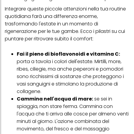
web e altri media (di terzi) tramite i dispositivi assegnati a te o
Integrare queste piccole attenzioni nella tua routine
alla tua famiglia, nonché per misurare e ottimizzare il successo
delle campagne pubblicitarie.
quotidiana farà una differenza enorme,
trasformando l'estate in un momento di
Puoi trovare maggiori informazioni sul trattamento dei tuoi dati
nella nostra Informativa sulla protezione dei dati collegata nel piè
rigenerazione per le tue gambe. Ecco i pilastri su cui
di pagina (Sezione "Cookie, Pixel, Impronte digitali e tecnologie
puntare per ritrovare subito il comfort:
simili"). Puoi revocare il tuo consenso in qualsiasi momento con
effetto per il futuro disabilitando i cookie sul nostro sito web nella
sezione "Impostazioni cookie" collegata nel piè di pagina. Per
Fai il pieno di bioflavonoidi e vitamina C:
ulteriori informazioni sui cookie utilizzati su questo sito Web, in
porta a tavola i colori dell'estate. Mirtilli, more,
particolare sul loro periodo di conservazione, consultare le
informazioni dettagliate su ciascun cookie disponibili facendo
ribes, ciliegie, ma anche peperoni e pomodori
clic su "modifica" di seguito".
sono ricchissimi di sostanze che proteggono i
Se fai clic su "Modifica" potrai trovare maggiori informazioni sul
vasi sanguigni e stimolano la produzione di
trattamento dei tuoi dati / sull'uso dei cookie e consentirli per uno o
collagene.
più degli scopi sopra menzionati. Cliccando su "Accetta tutto",
acconsenti all'uso dei cookie e al trattamento dei tuoi dati
Cammina nell'acqua di mare:
se sei in
personali per tutte le finalità sopra indicate. Se fai clic su "Rifiuta",
spiaggia, non stare ferma. Cammina con
verranno utilizzati solo i cookie tecnicamente necessari per fornirti
questo sito web.
l'acqua che ti arriva alle cosce per almeno venti
minuti al giorno. L'azione combinata del
movimento, del fresco e del massaggio