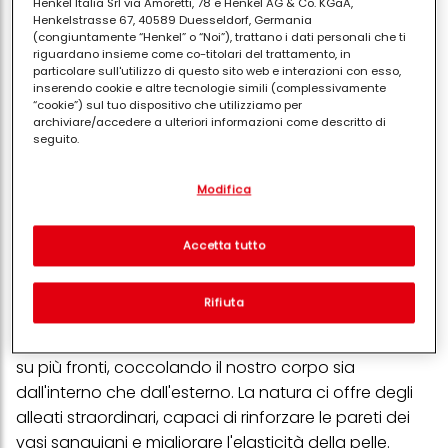
Henkel Italia Srl via Amoretti, 78 e Henkel AG & Co. KGaA,
Henkelstrasse 67, 40589 Duesseldorf, Germania
(congiuntamente “Henkel” o “Noi”), trattano i dati personali che ti
riguardano insieme come co-titolari del trattamento, in
particolare sull'utilizzo di questo sito web e interazioni con esso,
inserendo cookie e altre tecnologie simili (complessivamente
“cookie”) sul tuo dispositivo che utilizziamo per
archiviare/accedere a ulteriori informazioni come descritto di
seguito.
Con il tuo consenso, noi e i nostri partner (inclusi come titolari
Modifica
separati o co-titolari come indicato nella nostra Informativa sulla
protezione dei dati collegata nel piè di pagina, Sezione "Cookie,
pixel, impronte digitali e tecnologie simili" utilizzeremo anche
cookie ed elaboreremo i dati relativi a te per
misurare e
Accetta tutto
ottimizzare le prestazioni di questo sito Web, per fornirti
funzionalità che migliorano l'utilizzo di questo sito Web
e/o per marketing personalizzato
. Analizzeremo il tuo utilizzo
Rifiuta
di questo sito Web e le tue interazioni commerciali con noi
(rispettivamente dell'azienda per cui lavori) per) e su tale base
Per contrastare la fragilità capillare dobbiamo agire
tracciare i tuoi acquisti dei nostri prodotti su siti Web di terzi,
conservare le nostre informazioni sulle entità commerciali e
su più fronti, coccolando il nostro corpo sia
creare profili individuali su di te che potrebbero essere arricchiti
dall'interno che dall'esterno. La natura ci offre degli
con dati ottenuti da terze parti e altri siti Web. Utilizziamo questi
profili per scopi di marketing personalizzato, in particolare per
alleati straordinari, capaci di rinforzare le pareti dei
visualizzare annunci pubblicitari che potrebbero interessarti
vasi sanguigni e migliorare l'elasticità della pelle.
(basati, ad esempio, sui tuoi interessi identificati) su questo sito