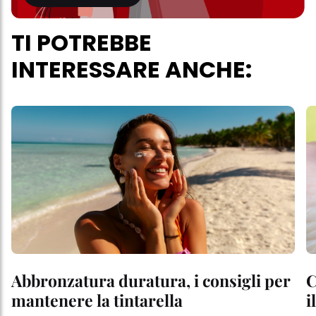
TI POTREBBE
INTERESSARE ANCHE:
Abbronzatura duratura, i consigli per
C
mantenere la tintarella
i