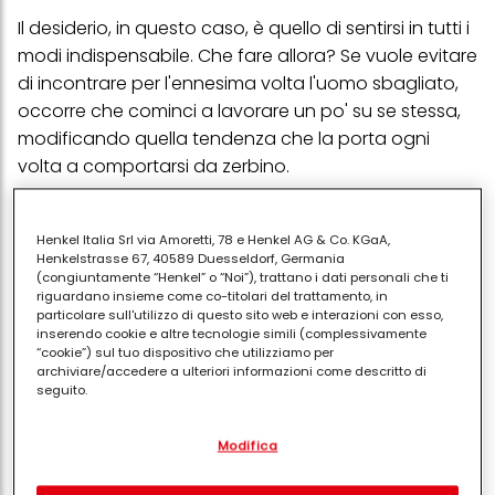
Il desiderio, in questo caso, è quello di sentirsi in tutti i
modi indispensabile. Che fare allora? Se vuole evitare
di incontrare per l'ennesima volta l'uomo sbagliato,
occorre che cominci a lavorare un po' su se stessa,
modificando quella tendenza che la porta ogni
volta a comportarsi da zerbino.
A meno che, nonostante i tanti pianti e le tante
Henkel Italia Srl via Amoretti, 78 e Henkel AG & Co. KGaA,
sofferenze, scegliere l'uomo sbagliato non sia una
Henkelstrasse 67, 40589 Duesseldorf, Germania
strategia per non entrare in contatto con se stessa o
(congiuntamente “Henkel” o “Noi”), trattano i dati personali che ti
riguardano insieme come co-titolari del trattamento, in
anche per difendersi da una relazione più vera e più
particolare sull'utilizzo di questo sito web e interazioni con esso,
adulta. Invece di lamentarsi e leccarsi le ferite, ogni
inserendo cookie e altre tecnologie simili (complessivamente
“cookie”) sul tuo dispositivo che utilizziamo per
tanto è meglio farsi un bell'esame di coscienza.
archiviare/accedere a ulteriori informazioni come descritto di
seguito.
PUBBLICITA'
Con il tuo consenso, noi e i nostri partner (inclusi come titolari
Modifica
separati o co-titolari come indicato nella nostra Informativa sulla
protezione dei dati collegata nel piè di pagina, Sezione "Cookie,
pixel, impronte digitali e tecnologie simili" utilizzeremo anche