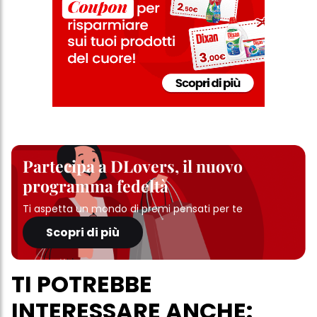
clic su "modifica" di seguito".
Se fai clic su "Modifica" potrai trovare maggiori informazioni sul
trattamento dei tuoi dati / sull'uso dei cookie e consentirli per uno o
più degli scopi sopra menzionati. Cliccando su "Accetta tutto",
acconsenti all'uso dei cookie e al trattamento dei tuoi dati
personali per tutte le finalità sopra indicate. Se fai clic su "Rifiuta",
verranno utilizzati solo i cookie tecnicamente necessari per fornirti
questo sito web.
Partecipa a DLovers, il nuovo
programma fedeltà
Ti aspetta un mondo di premi pensati per te
Scopri di più
TI POTREBBE
INTERESSARE ANCHE: