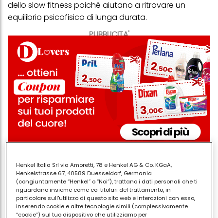
dello slow fitness poiché aiutano a ritrovare un
equilibrio psicofisico di lunga durata.
PUBBLICITA'
L'idea base del fitness calmo è quella di rallentare ed
Henkel Italia Srl via Amoretti, 78 e Henkel AG & Co. KGaA,
Henkelstrasse 67, 40589 Duesseldorf, Germania
eseguire esercizi dolci. Tutto sta nel fermarsi e
(congiuntamente “Henkel” o “Noi”), trattano i dati personali che ti
trattenere la posizione in modo da contrarre la
riguardano insieme come co-titolari del trattamento, in
particolare sull'utilizzo di questo sito web e interazioni con esso,
muscolatura e massimizzare la forza muscolare e
inserendo cookie e altre tecnologie simili (complessivamente
tonificare i muscoli durante i movimenti.
“cookie”) sul tuo dispositivo che utilizziamo per