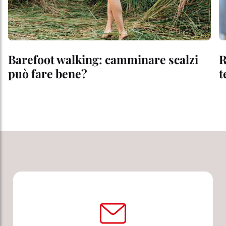
Barefoot walking: camminare scalzi
R
può fare bene?
t