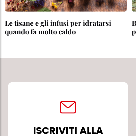
Le tisane e gli infusi per idratarsi
B
quando fa molto caldo
p
ISCRIVITI ALLA