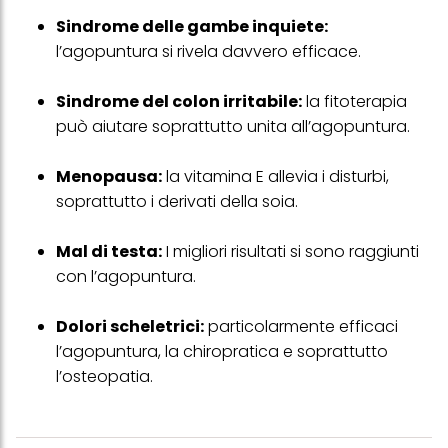
clic su "modifica" di seguito".
Sindrome delle gambe inquiete:
Se fai clic su "Modifica" potrai trovare maggiori informazioni sul
l’agopuntura si rivela davvero efficace.
trattamento dei tuoi dati / sull'uso dei cookie e consentirli per uno o
più degli scopi sopra menzionati. Cliccando su "Accetta tutto",
acconsenti all'uso dei cookie e al trattamento dei tuoi dati
Sindrome del colon irritabile:
la fitoterapia
personali per tutte le finalità sopra indicate. Se fai clic su "Rifiuta",
può aiutare soprattutto unita all’agopuntura.
verranno utilizzati solo i cookie tecnicamente necessari per fornirti
questo sito web.
Menopausa:
la vitamina E allevia i disturbi,
soprattutto i derivati della soia.
Mal di testa:
I migliori risultati si sono raggiunti
con l’agopuntura.
Dolori scheletrici:
particolarmente efficaci
l’agopuntura, la chiropratica e soprattutto
l’osteopatia.