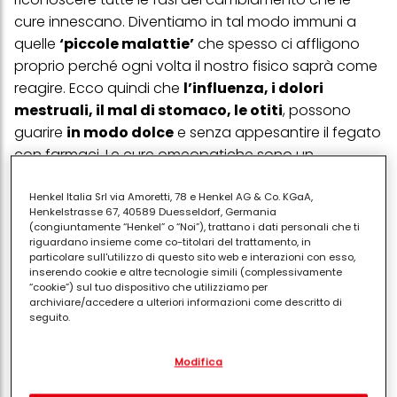
cure innescano. Diventiamo in tal modo immuni a
quelle
‘piccole malattie’
che spesso ci affligono
proprio perché ogni volta il nostro fisico saprà come
reagire. Ecco quindi che
l’influenza, i dolori
mestruali, il mal di stomaco, le otiti
, possono
guarire
in modo dolce
e senza appesantire il fegato
con farmaci. Le cure omeopatiche sono un
concentrato di
erbe
, alcune
“velenose”
che , in
piccolissime dosi, permettono di renderci immuni e
Henkel Italia Srl via Amoretti, 78 e Henkel AG & Co. KGaA,
Henkelstrasse 67, 40589 Duesseldorf, Germania
reattivi.
(congiuntamente “Henkel” o “Noi”), trattano i dati personali che ti
riguardano insieme come co-titolari del trattamento, in
particolare sull'utilizzo di questo sito web e interazioni con esso,
Ecco
alcuni rimedi
per diversi disturbi di tutti i giorni:
inserendo cookie e altre tecnologie simili (complessivamente
anche la fitoterapia e la naturopatia ci vengono in
“cookie”) sul tuo dispositivo che utilizziamo per
archiviare/accedere a ulteriori informazioni come descritto di
aiuto.
seguito.
Con il tuo consenso, noi e i nostri partner (inclusi come titolari
PUBBLICITA'
Modifica
separati o co-titolari come indicato nella nostra Informativa sulla
protezione dei dati collegata nel piè di pagina, Sezione "Cookie,
pixel, impronte digitali e tecnologie simili" utilizzeremo anche