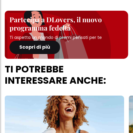
Partecipa a DLovers, il nuovo
programma fedeltà
Ti aspetta un mondo di premi pensati per te
Scopri di più
TI POTREBBE
INTERESSARE ANCHE: