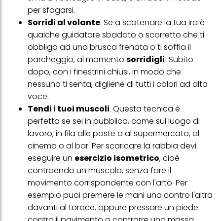
alla tua famiglia, nonché per misurare e ottimizzare il successo
per sfogarsi.
delle campagne pubblicitarie.
Sorridi al volante
. Se a scatenare la tua ira è
Puoi trovare maggiori informazioni sul trattamento dei tuoi dati
qualche guidatore sbadato o scorretto che ti
nella nostra Informativa sulla protezione dei dati collegata nel piè
obbliga ad una brusca frenata o ti soffia il
di pagina (Sezione "Cookie, Pixel, Impronte digitali e tecnologie
simili"). Puoi revocare il tuo consenso in qualsiasi momento con
parcheggio, al momento
sorridigli
! Subito
effetto per il futuro disabilitando i cookie sul nostro sito web nella
dopo, con i finestrini chiusi, in modo che
sezione "Impostazioni cookie" collegata nel piè di pagina. Per
ulteriori informazioni sui cookie utilizzati su questo sito Web, in
nessuno ti senta, digliene di tutti i colori ad alta
particolare sul loro periodo di conservazione, consultare le
voce.
informazioni dettagliate su ciascun cookie disponibili facendo
clic su "modifica" di seguito".
Tendi i tuoi muscoli
. Questa tecnica è
perfetta se sei in pubblico, come sul luogo di
Se fai clic su "Modifica" potrai trovare maggiori informazioni sul
trattamento dei tuoi dati / sull'uso dei cookie e consentirli per uno o
lavoro, in fila alle poste o al supermercato, al
più degli scopi sopra menzionati. Cliccando su "Accetta tutto",
cinema o al bar. Per scaricare la rabbia devi
acconsenti all'uso dei cookie e al trattamento dei tuoi dati
eseguire un
esercizio isometrico
, cioè
personali per tutte le finalità sopra indicate. Se fai clic su "Rifiuta",
verranno utilizzati solo i cookie tecnicamente necessari per fornirti
contraendo un muscolo, senza fare il
questo sito web.
movimento corrispondente con l'arto. Per
esempio puoi premere le mani una contro l'altra
davanti al torace, oppure pressare un piede
contro il pavimento o contrarre una massa