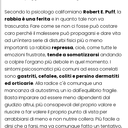
Secondo lo psicologo californiano
Robert E. Puff
, la
rabbia è una ferita
e in quanto tale non va
trascurata. Fare come se non ci fosse può costare
caro perché il malessere può propagarsi e dare vita
ad un'intera serie di disturbi fisici più o meno
importanti. La rabbia
repressa
, cioè, come tutte le
emozioni frustrate,
tende a somatizzarsi
andando
a colpire l'organo più debole in quel momento. I
sintomi psicosomatici più comuni ad essa correlati
sono
gastriti, cefalee, coliti e persino dermatiti
ed orticarie
. Alla radice c'è comunque una
mancanza di autostima, un io dall'equilibrio fragile.
Basta imparare ad essere meno dipendenti dal
giudizio altrui, più consapevoli del proprio valore e
riuscire a far valere il proprio punto di vista per
arrabbiarsi di meno e non nutrire collera. Più facile a
dirsi che a farsi, ma va comunque fatto un tentativo,