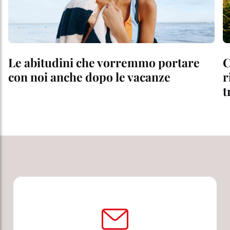
Le abitudini che vorremmo portare
C
con noi anche dopo le vacanze
r
t