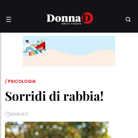
/ PSICOLOGIA
Sorridi di rabbia!
LEGGI IN 3'