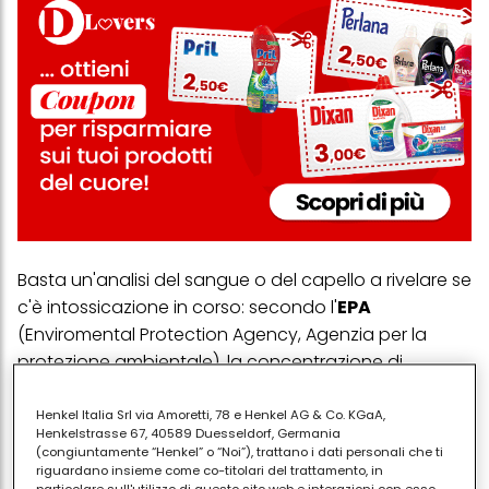
Basta un'analisi del sangue o del capello a rivelare se
c'è intossicazione in corso: secondo l'
EPA
(Enviromental Protection Agency, Agenzia per la
protezione ambientale), la concentrazione di
mercurio nel sangue non deve superare i 5
milligrammi per litro o il microgrammo nel caso dei
Henkel Italia Srl via Amoretti, 78 e Henkel AG & Co. KGaA,
Henkelstrasse 67, 40589 Duesseldorf, Germania
capelli. Ma perché
sono i pesci i principali
(congiuntamente “Henkel” o “Noi”), trattano i dati personali che ti
accusati per le intossicazioni da mercurio
?
riguardano insieme come co-titolari del trattamento, in
particolare sull'utilizzo di questo sito web e interazioni con esso,