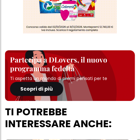
Partecipa a DLovers, il nuovo
programma fedeltà
Ti aspetta un mondo di premi pensati per te
Scopri di più
TI POTREBBE
INTERESSARE ANCHE: