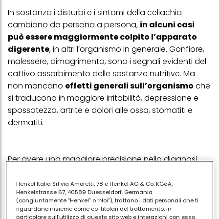
In sostanza i disturbi e i sintomi della celiachia
cambiano da persona a persona,
in alcuni casi
può essere maggiormente colpito l’apparato
digerente
, in altri l’organismo in generale. Gonfiore,
malessere, dimagrimento, sono i segnali evidenti del
cattivo assorbimento delle sostanze nutritive. Ma
non mancano
effetti generali sull’organismo
che
si traducono in maggiore irritabilità, depressione e
spossatezza, artrite e dolori alle ossa, stomatiti e
dermatiti.
Per avere una maggiore precisione nella diagnosi
sarà necessario ricorre ad esami specifici. Ad iniziare
da alcuni
esami del sangue, gli AGA e gli EMA
,
Henkel Italia Srl via Amoretti, 78 e Henkel AG & Co. KGaA,
Henkelstrasse 67, 40589 Duesseldorf, Germania
sono anticorpi che offrono delle informazioni
(congiuntamente “Henkel” o “Noi”), trattano i dati personali che ti
riguardanti la predisposizione dell'organismo ad
riguardano insieme come co-titolari del trattamento, in
particolare sull'utilizzo di questo sito web e interazioni con esso,