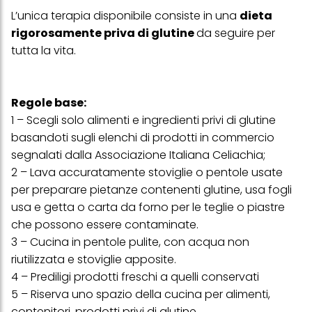
Puoi trovare maggiori informazioni sul trattamento dei tuoi dati
L’unica terapia disponibile consiste in una
dieta
nella nostra Informativa sulla protezione dei dati collegata nel piè
di pagina (Sezione "Cookie, Pixel, Impronte digitali e tecnologie
rigorosamente priva di glutine
da seguire per
simili"). Puoi revocare il tuo consenso in qualsiasi momento con
tutta la vita.
effetto per il futuro disabilitando i cookie sul nostro sito web nella
sezione "Impostazioni cookie" collegata nel piè di pagina. Per
ulteriori informazioni sui cookie utilizzati su questo sito Web, in
particolare sul loro periodo di conservazione, consultare le
informazioni dettagliate su ciascun cookie disponibili facendo
Regole base:
clic su "modifica" di seguito".
1 – Scegli solo alimenti e ingredienti privi di glutine
basandoti sugli elenchi di prodotti in commercio
Se fai clic su "Modifica" potrai trovare maggiori informazioni sul
trattamento dei tuoi dati / sull'uso dei cookie e consentirli per uno o
segnalati dalla Associazione Italiana Celiachia;
più degli scopi sopra menzionati. Cliccando su "Accetta tutto",
2 – Lava accuratamente stoviglie o pentole usate
acconsenti all'uso dei cookie e al trattamento dei tuoi dati
personali per tutte le finalità sopra indicate. Se fai clic su "Rifiuta",
per preparare pietanze contenenti glutine, usa fogli
verranno utilizzati solo i cookie tecnicamente necessari per fornirti
usa e getta o carta da forno per le teglie o piastre
questo sito web.
che possono essere contaminate.
3 – Cucina in pentole pulite, con acqua non
riutilizzata e stoviglie apposite.
4 – Prediligi prodotti freschi a quelli conservati
5 – Riserva uno spazio della cucina per alimenti,
contenitori, prodotti privi di glutine.