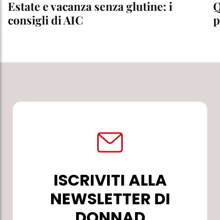
Estate e vacanza senza glutine: i
Q
consigli di AIC
p
ISCRIVITI ALLA
NEWSLETTER DI
DONNAD