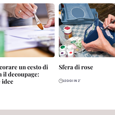
orare un cesto di
Sfera di rose
n il decoupage:
e idee
LEGGI IN 2'