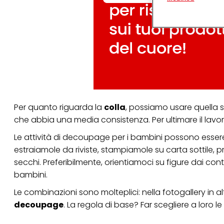
terzi, conservare le
arricchiti con dati o
particolare per visu
identificati) su ques
misurare e ottimizz
Puoi trovare maggior
collegata nel piè di 
qualsiasi momento co
collegata nel piè di 
periodo di conserva
"modifica" di seguito
Per quanto riguarda la
colla
,
possiamo usare quella sp
Se fai clic su "Modif
che abbia una media consistenza. Per ultimare il lavo
per uno o più degli 
tuoi dati personali p
Le attività di decoupage per i bambini possono essere 
necessari per fornirt
estraiamole da riviste, stampiamole su carta sottile, p
secchi. Preferibilmente, orientiamoci su figure dai cont
bambini.
Le combinazioni sono molteplici: nella fotogallery in 
decoupage
. La regola di base? Far scegliere a loro le