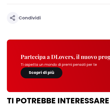
Condividi
Partecipa a DLovers, il nuovo pr
Ti aspetta un mondo di premi pensati per te
Scopri di più
TI POTREBBE INTERESSARE