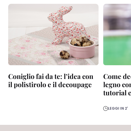
Coniglio fai da te: l’idea con
Come dec
il polistirolo e il decoupage
legno co
tutorial 
LEGGI IN 2'