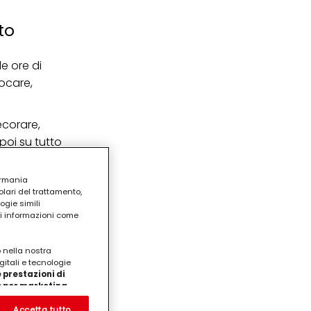
to
 le ore di
iocare,
ecorare,
 poi su tutto
ermania
lari del trattamento,
ogie simili
ri informazioni come
o nella nostra
gitali e tecnologie
 prestazioni di
/o per marketing
on noi
prodotti su siti Web di
Accetta tutto