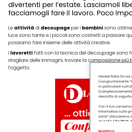
divertenti per l’estate. Lasciamoli libe
facciamogli fare il lavoro. Poco impor
Le
attività
di
decoupage
per i
bambini
sono ottime 
luce sono tante e i piccoli sono costretti a passare quel
possiamo fare insieme delle attività creative.
I
lavoretti
fatti con la
tecnica del decoupage
sono fa
ritagliare delle immagini, trovare la composizione più be
l’oggetto.
Henkel Italia Srl v
(congiuntamente “Hen
in particolare sull'
(complessivamente “
descritto di seguito.
Con il tuo consenso,
Informativa sulla pr
simili" utilizzeremo
questo sito Web, p
personalizzato
. 
Modifica
(rispettivamente dell