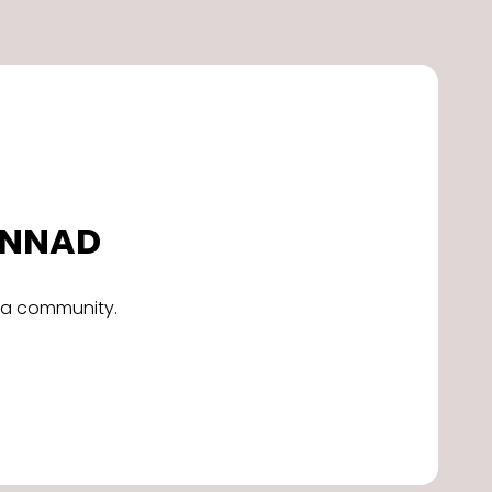
DONNAD
alla community.