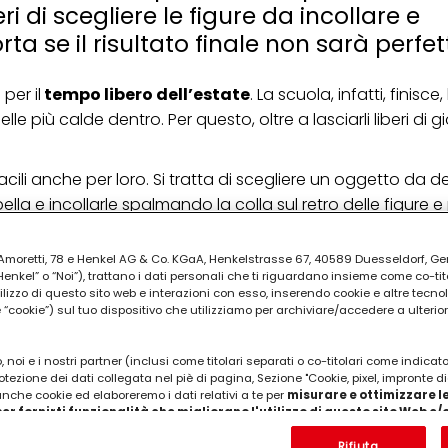
ri di scegliere le figure da incollare e
ta se il risultato finale non sarà perfet
per il
tempo libero dell’estate
. La scuola, infatti, finisce,
le più calde dentro. Per questo, oltre a lasciarli liberi di g
cili anche per loro. Si tratta di scegliere un oggetto da d
lla e incollarle spalmando la colla sul retro delle figure e
ia Amoretti, 78 e Henkel AG & Co. KGaA, Henkelstrasse 67, 40589 Duesseldorf, G
PUBBLICITA'
kel” o “Noi”), trattano i dati personali che ti riguardano insieme come co-tito
utilizzo di questo sito web e interazioni con esso, inserendo cookie e altre tecnol
cookie”) sul tuo dispositivo che utilizziamo per archiviare/accedere a ulterio
 noi e i nostri partner (inclusi come titolari separati o co-titolari come indicat
otezione dei dati collegata nel piè di pagina, Sezione "Cookie, pixel, impronte di
 anche cookie ed elaboreremo i dati relativi a te per
misurare e ottimizzare le
er fornirti funzionalità che migliorano l'utilizzo di questo sito Web e
Analizzeremo il tuo utilizzo di questo sito Web e le tue interazioni commerciali c
'azienda per cui lavori) per) e su tale base tracciare i tuoi acquisti dei nostri 
Rifiuta