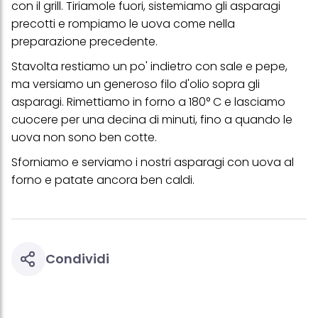
con il grill. Tiriamole fuori, sistemiamo gli asparagi
verranno utilizzati solo i cookie tecnicamente necessari per fornirti
questo sito web.
precotti e rompiamo le uova come nella
preparazione precedente.
Stavolta restiamo un po' indietro con sale e pepe,
ma versiamo un generoso filo d'olio sopra gli
asparagi. Rimettiamo in forno a 180° C e lasciamo
cuocere per una decina di minuti, fino a quando le
uova non sono ben cotte.
Sforniamo e serviamo i nostri asparagi con uova al
forno e patate ancora ben caldi.
Condividi