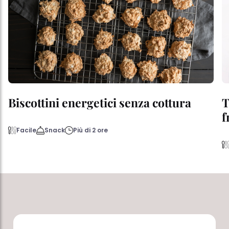
Biscottini energetici senza cottura
T
f
Facile
Snack
Più di 2 ore