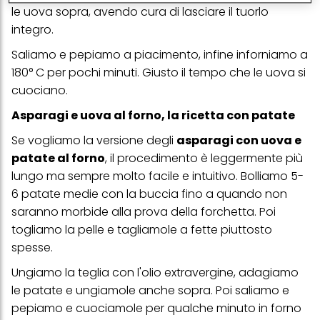
conservare le nostre informazioni sulle entità commerciali e
le uova sopra, avendo cura di lasciare il tuorlo
creare profili individuali su di te che potrebbero essere arricchiti
integro.
con dati ottenuti da terze parti e altri siti Web. Utilizziamo questi
profili per scopi di marketing personalizzato, in particolare per
Saliamo e pepiamo a piacimento, infine inforniamo a
visualizzare annunci pubblicitari che potrebbero interessarti
(basati, ad esempio, sui tuoi interessi identificati) su questo sito
180° C per pochi minuti. Giusto il tempo che le uova si
web e altri media (di terzi) tramite i dispositivi assegnati a te o
cuociano.
alla tua famiglia, nonché per misurare e ottimizzare il successo
delle campagne pubblicitarie.
Asparagi e uova al forno, la ricetta con patate
Puoi trovare maggiori informazioni sul trattamento dei tuoi dati
Se vogliamo la versione degli
asparagi con uova e
nella nostra Informativa sulla protezione dei dati collegata nel piè
di pagina (Sezione "Cookie, Pixel, Impronte digitali e tecnologie
patate al forno
, il procedimento è leggermente più
simili"). Puoi revocare il tuo consenso in qualsiasi momento con
lungo ma sempre molto facile e intuitivo. Bolliamo 5-
effetto per il futuro disabilitando i cookie sul nostro sito web nella
sezione "Impostazioni cookie" collegata nel piè di pagina. Per
6 patate medie con la buccia fino a quando non
ulteriori informazioni sui cookie utilizzati su questo sito Web, in
saranno morbide alla prova della forchetta. Poi
particolare sul loro periodo di conservazione, consultare le
informazioni dettagliate su ciascun cookie disponibili facendo
togliamo la pelle e tagliamole a fette piuttosto
clic su "modifica" di seguito".
spesse.
Se fai clic su "Modifica" potrai trovare maggiori informazioni sul
Ungiamo la teglia con l'olio extravergine, adagiamo
trattamento dei tuoi dati / sull'uso dei cookie e consentirli per uno o
più degli scopi sopra menzionati. Cliccando su "Accetta tutto",
le patate e ungiamole anche sopra. Poi saliamo e
acconsenti all'uso dei cookie e al trattamento dei tuoi dati
pepiamo e cuociamole per qualche minuto in forno
personali per tutte le finalità sopra indicate. Se fai clic su "Rifiuta",