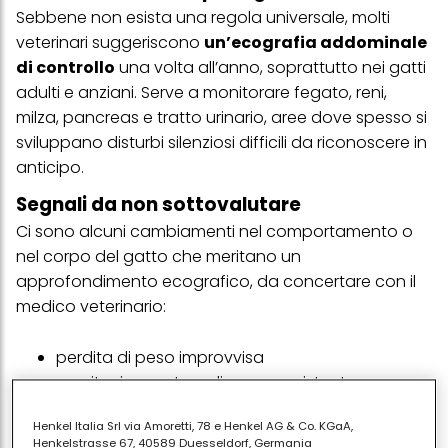
Sebbene non esista una regola universale, molti
veterinari suggeriscono
un’ecografia addominale
di controllo
una volta all’anno, soprattutto nei gatti
adulti e anziani. Serve a monitorare fegato, reni,
milza, pancreas e tratto urinario, aree dove spesso si
sviluppano disturbi silenziosi difficili da riconoscere in
anticipo.
Segnali da non sottovalutare
Ci sono alcuni cambiamenti nel comportamento o
nel corpo del gatto che meritano un
approfondimento ecografico, da concertare con il
medico veterinario:
perdita di peso improvvisa
vomito
ricorrente o diarrea persistente
difficoltà a urinare o minzioni frequenti
Henkel Italia Srl via Amoretti, 78 e Henkel AG & Co. KGaA,
addome gonfio o dolorante
Henkelstrasse 67, 40589 Duesseldorf, Germania