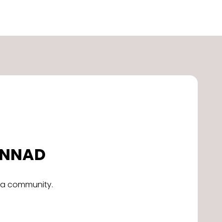
DONNAD
alla community.