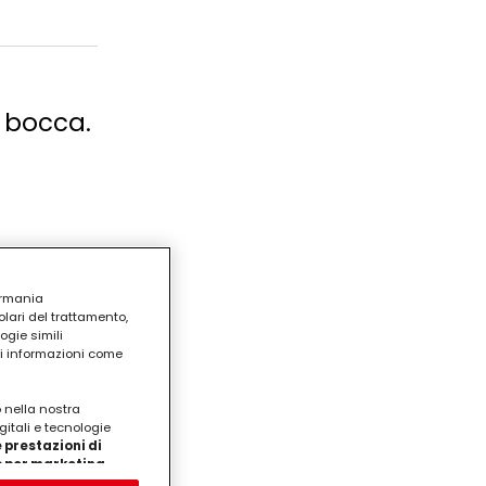
n bocca.
ermania
lari del trattamento,
ogie simili
ri informazioni come
o nella nostra
gitali e tecnologie
 prestazioni di
/o per marketing
on noi