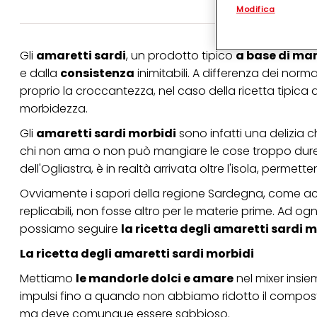
Modifica
(rispettivamente dell
terzi, conservare le
arricchiti con dati o
particolare per visu
Gli
amaretti sardi
, un prodotto tipico
a base di ma
identificati) su ques
misurare e ottimizz
e dalla
consistenza
inimitabili. A differenza dei nor
proprio la croccantezza, nel caso della ricetta tipica
Puoi trovare maggior
morbidezza.
collegata nel piè di 
qualsiasi momento co
collegata nel piè di 
Gli
amaretti sardi morbidi
sono infatti una delizia c
periodo di conserva
chi non ama o non può mangiare le cose troppo dure
"modifica" di seguito
dell'Ogliastra, è in realtà arrivata oltre l'isola, permet
Se fai clic su "Modif
per uno o più degli 
Ovviamente i sapori della regione Sardegna, come accade 
tuoi dati personali p
replicabili, non fosse altro per le materie prime. Ad og
necessari per fornirt
possiamo seguire
la ricetta degli amaretti sardi 
La ricetta degli amaretti sardi morbidi
Mettiamo
le mandorle dolci e amare
nel mixer insie
impulsi fino a quando non abbiamo ridotto il composto a
ma deve comunque essere sabbioso.