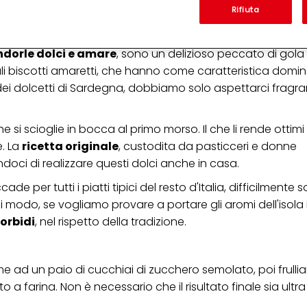
'azienda per cui lavori) per) e su tale base tracciare i tuoi acquisti dei nostri 
Rifiuta
 nostre informazioni sulle entità commerciali e creare profili individuali su di 
ttenuti da terze parti e altri siti Web. Utilizziamo questi profili per scopi di mark
alizzare annunci pubblicitari che potrebbero interessarti (basati, ad esempio, s
ndorle dolci e amare
, sono un delizioso peccato di gola
to sito web e altri media (di terzi) tramite i dispositivi assegnati a te o alla t
are il successo delle campagne pubblicitarie.
mali biscotti amaretti, che hanno come caratteristica domi
 dei dolcetti di Sardegna, dobbiamo solo aspettarci fragr
i informazioni sul trattamento dei tuoi dati nella nostra Informativa sulla prot
pagina (Sezione "Cookie, Pixel, Impronte digitali e tecnologie simili"). Puoi revo
n effetto per il futuro disabilitando i cookie sul nostro sito web nella sezion
pagina. Per ulteriori informazioni sui cookie utilizzati su questo sito Web, in par
he si scioglie in bocca al primo morso. Il che li rende ottim
zione, consultare le informazioni dettagliate su ciascun cookie disponibili fa
. La
ricetta originale
, custodita da pasticceri e donne
".
tendoci di realizzare questi dolci anche in casa.
ica" potrai trovare maggiori informazioni sul trattamento dei tuoi dati / sull'uso d
scopi sopra menzionati. Cliccando su "Accetta tutto", acconsenti all'uso dei coo
per tutti i piatti tipici del resto d'Italia, difficilmente 
er tutte le finalità sopra indicate. Se fai clic su "Rifiuta", verranno utilizzati solo
ni modo, se vogliamo provare a portare gli aromi dell'isola 
i questo sito web.
morbidi
, nel rispetto della tradizione.
me ad un paio di cucchiai di zucchero semolato, poi frull
 farina. Non è necessario che il risultato finale sia ultra 