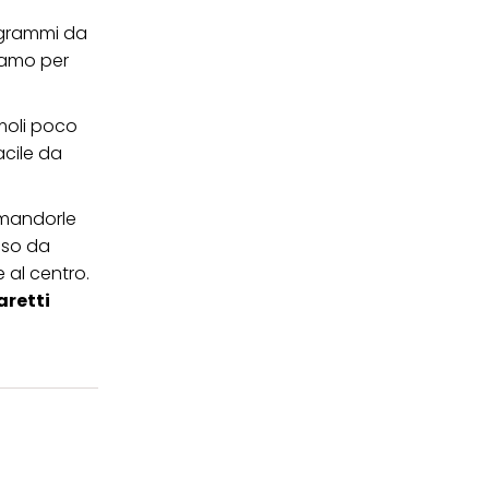
 grammi da
iamo per
moli poco
acile da
 mandorle
sso da
 al centro.
retti