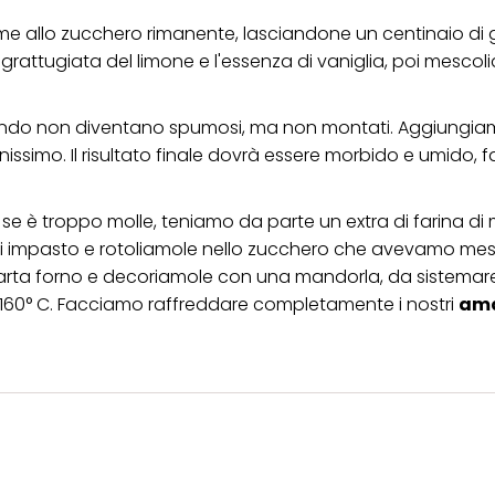
eme allo zucchero rimanente, lasciandone un centinaio di
rattugiata del limone e l'essenza di vaniglia, poi mescol
quando non diventano spumosi, ma non montati. Aggiungia
simo. Il risultato finale dovrà essere morbido e umido, f
 se è troppo molle, teniamo da parte un extra di farina di
 di impasto e rotoliamole nello zucchero che avevamo me
arta forno e decoriamole con una mandorla, da sistemare
 160° C. Facciamo raffreddare completamente i nostri
ama