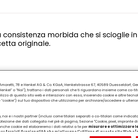
a consistenza morbida che si scioglie i
etta originale.
ia Amoretti, 78 e Henkel AG & Co. KGaA, Henkelstrasse 67, 40589 Duesseldorf, G
nciata per decorare)
kel” o “Noi”), trattano i dati personali che ti riguardano insieme come co-tito
utilizzo di questo sito web e interazioni con esso, inserendo cookie e altre tecnol
cookie”) sul tuo dispositivo che utilizziamo per archiviare/accedere a ulterio
 noi e i nostri partner (inclusi come titolari separati o co-titolari come indicat
otezione dei dati collegata nel piè di pagina, Sezione "Cookie, pixel, impronte di
 anche cookie ed elaboreremo i dati relativi a te per
misurare e ottimizzare le
er fornirti funzionalità che migliorano l'utilizzo di questo sito Web e
Analizzeremo il tuo utilizzo di questo sito Web e le tue interazioni commerciali c