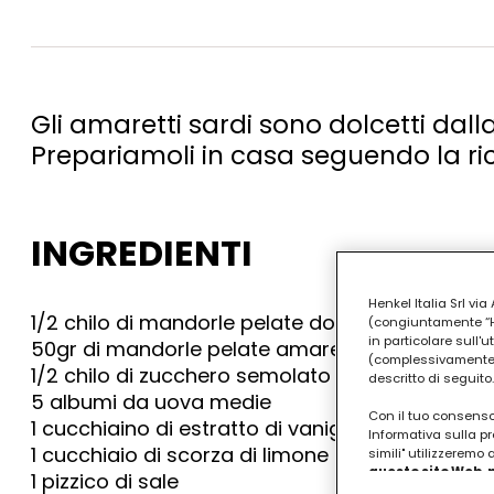
Gli amaretti sardi sono dolcetti dall
Prepariamoli in casa seguendo la ric
INGREDIENTI
Henkel Italia Srl v
1/2 chilo di mandorle pelate dolci (più una ma
(congiuntamente “Hen
in particolare sull'
50gr di mandorle pelate amare
(complessivamente “
1/2 chilo di zucchero semolato
descritto di seguito.
5 albumi da uova medie
Con il tuo consenso,
1 cucchiaino di estratto di vaniglia
Informativa sulla pr
1 cucchiaio di scorza di limone grattugiata
simili" utilizzeremo
questo sito Web, p
1 pizzico di sale
personalizzato
. 