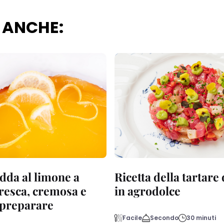
 ANCHE:
dda al limone a
Ricetta della tartare
fresca, cremosa e
in agrodolce
a preparare
Facile
Secondo
30 minuti