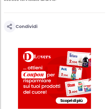
di pagina (Sezione "Cookie, Pixel, Impronte digitali e tecnologie
simili"). Puoi revocare il tuo consenso in qualsiasi momento con
effetto per il futuro disabilitando i cookie sul nostro sito web nella
sezione "Impostazioni cookie" collegata nel piè di pagina. Per
ulteriori informazioni sui cookie utilizzati su questo sito Web, in
particolare sul loro periodo di conservazione, consultare le
Condividi
informazioni dettagliate su ciascun cookie disponibili facendo
clic su "modifica" di seguito".
Se fai clic su "Modifica" potrai trovare maggiori informazioni sul
trattamento dei tuoi dati / sull'uso dei cookie e consentirli per uno o
più degli scopi sopra menzionati. Cliccando su "Accetta tutto",
acconsenti all'uso dei cookie e al trattamento dei tuoi dati
personali per tutte le finalità sopra indicate. Se fai clic su "Rifiuta",
verranno utilizzati solo i cookie tecnicamente necessari per fornirti
questo sito web.