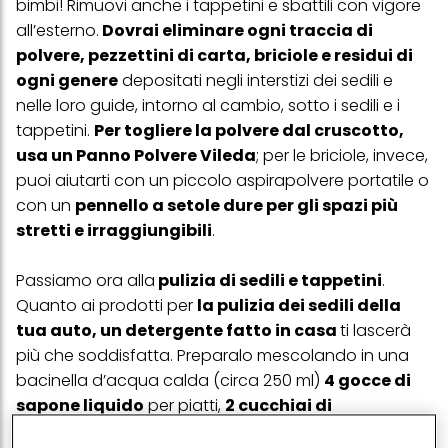
bimbi! Rimuovi anche i tappetini e sbattili con vigore
all’esterno.
Dovrai eliminare ogni traccia di
polvere, pezzettini di carta, briciole e residui di
ogni genere
depositati negli interstizi dei sedili e
nelle loro guide, intorno al cambio, sotto i sedili e i
tappetini.
Per togliere la polvere dal cruscotto,
usa un Panno Polvere Vileda
; per le briciole, invece,
puoi aiutarti con un piccolo aspirapolvere portatile o
con un
pennello a setole dure per gli spazi più
stretti e irraggiungibili
.
Passiamo ora alla
pulizia di sedili e tappetini
.
Quanto ai prodotti per
la pulizia dei sedili della
tua auto, un detergente fatto in casa
ti lascerà
più che soddisfatta. Preparalo mescolando in una
bacinella d’acqua calda (circa 250 ml)
4 gocce di
sapone liquido
per piatti,
2 cucchiai di
bicarbonato e 1 bicchiere di aceto di mele
. Grazie