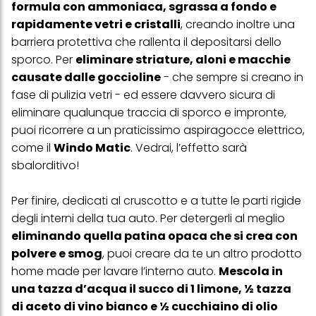
formula con ammoniaca, sgrassa a fondo e
(basati, ad esempio, sui tuoi interessi identificati) su questo sito
web e altri media (di terzi) tramite i dispositivi assegnati a te o
rapidamente vetri e cristalli
, creando inoltre una
alla tua famiglia, nonché per misurare e ottimizzare il successo
barriera protettiva che rallenta il depositarsi dello
delle campagne pubblicitarie.
sporco. Per
eliminare striature, aloni e macchie
Puoi trovare maggiori informazioni sul trattamento dei tuoi dati
causate dalle goccioline
- che sempre si creano in
nella nostra Informativa sulla protezione dei dati collegata nel piè
di pagina (Sezione "Cookie, Pixel, Impronte digitali e tecnologie
fase di pulizia vetri - ed essere davvero sicura di
simili"). Puoi revocare il tuo consenso in qualsiasi momento con
eliminare qualunque traccia di sporco e impronte,
effetto per il futuro disabilitando i cookie sul nostro sito web nella
sezione "Impostazioni cookie" collegata nel piè di pagina. Per
puoi ricorrere a un praticissimo aspiragocce elettrico,
ulteriori informazioni sui cookie utilizzati su questo sito Web, in
come il
Windo Matic
. Vedrai, l’effetto sarà
particolare sul loro periodo di conservazione, consultare le
informazioni dettagliate su ciascun cookie disponibili facendo
sbalorditivo!
clic su "modifica" di seguito".
Se fai clic su "Modifica" potrai trovare maggiori informazioni sul
Per finire, dedicati al cruscotto e a tutte le parti rigide
trattamento dei tuoi dati / sull'uso dei cookie e consentirli per uno o
degli interni della tua auto. Per detergerli al meglio
più degli scopi sopra menzionati. Cliccando su "Accetta tutto",
acconsenti all'uso dei cookie e al trattamento dei tuoi dati
eliminando quella patina opaca che si crea con
personali per tutte le finalità sopra indicate. Se fai clic su "Rifiuta",
polvere e smog
, puoi creare da te un altro prodotto
verranno utilizzati solo i cookie tecnicamente necessari per fornirti
home made per lavare l’interno auto.
Mescola in
questo sito web.
una tazza d’acqua il succo di 1 limone, ½ tazza
di aceto di vino bianco e ½ cucchiaino di olio