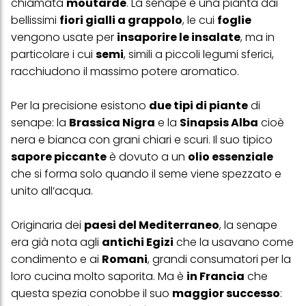
chiamata
moutarde
. La senape è una pianta dai
bellissimi
fiori gialli a grappolo
, le cui
foglie
vengono usate per
insaporire le insalate
, ma in
particolare i cui
semi
, simili a piccoli legumi sferici,
racchiudono il massimo potere aromatico.
Per la precisione esistono
due tipi di piante
di
senape: la
Brassica Nigra
e la
Sinapsis Alba
cioè
nera e bianca con grani chiari e scuri. Il suo tipico
sapore piccante
è dovuto a un
olio essenziale
che si forma solo quando il seme viene spezzato e
unito all’acqua.
Originaria dei
paesi del Mediterraneo
, la senape
era già nota agli
antichi Egizi
che la usavano come
condimento e ai
Romani
, grandi consumatori per la
loro cucina molto saporita. Ma è
in Francia
che
questa spezia conobbe il suo
maggior successo
: