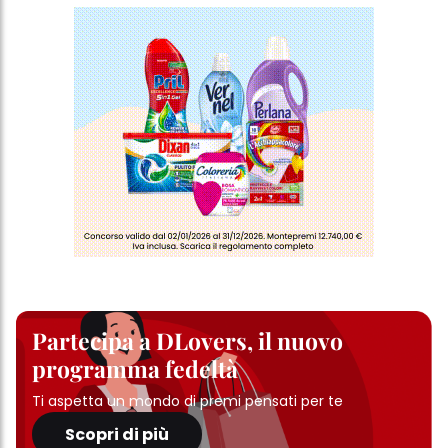
ulteriori informazioni sui cookie utilizzati su questo sito Web, in
particolare sul loro periodo di conservazione, consultare le
informazioni dettagliate su ciascun cookie disponibili facendo
clic su "modifica" di seguito".
Se fai clic su "Modifica" potrai trovare maggiori informazioni sul
trattamento dei tuoi dati / sull'uso dei cookie e consentirli per uno o
più degli scopi sopra menzionati. Cliccando su "Accetta tutto",
acconsenti all'uso dei cookie e al trattamento dei tuoi dati
personali per tutte le finalità sopra indicate. Se fai clic su "Rifiuta",
verranno utilizzati solo i cookie tecnicamente necessari per fornirti
questo sito web.
Partecipa a DLovers, il nuovo
programma fedeltà
Ti aspetta un mondo di premi pensati per te
Scopri di più