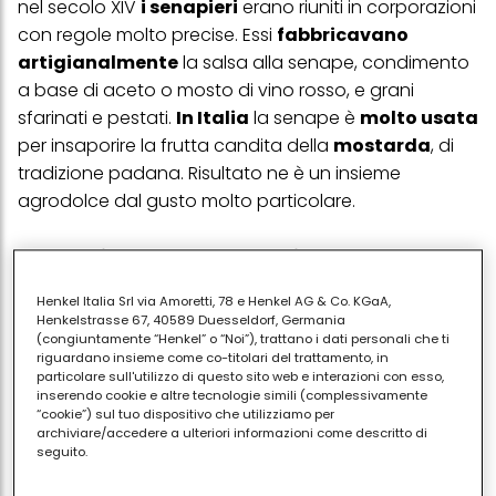
nel secolo XIV
i senapieri
erano riuniti in corporazioni
con regole molto precise. Essi
fabbricavano
artigianalmente
la salsa alla senape, condimento
a base di aceto o mosto di vino rosso, e grani
sfarinati e pestati.
In Italia
la senape è
molto usata
per insaporire la frutta candita della
mostarda
, di
tradizione padana. Risultato ne è un insieme
agrodolce dal gusto molto particolare.
Ci sono
diverse salse a base di senape
, dal gusto
più forte o più delicato. La senape si accompagna
Henkel Italia Srl via Amoretti, 78 e Henkel AG & Co. KGaA,
bene alla maionese o a ricette classiche come il
Henkelstrasse 67, 40589 Duesseldorf, Germania
roast beef. Ma
l’abbinamento vincente
è senza
(congiuntamente “Henkel” o “Noi”), trattano i dati personali che ti
riguardano insieme come co-titolari del trattamento, in
dubbio quello col
bollito
, coi salumi, con gli arrosti e i
particolare sull'utilizzo di questo sito web e interazioni con esso,
sottaceti. Se volete che duri a lungo acquistatela
inserendo cookie e altre tecnologie simili (complessivamente
“cookie”) sul tuo dispositivo che utilizziamo per
nella versione in grani. Quella in polvere, che
archiviare/accedere a ulteriori informazioni come descritto di
solitamente è un mix di senape bianca e nera, va
seguito.
conservata in contenitori a chiusura ermetica.
Con il tuo consenso, noi e i nostri partner (inclusi come titolari