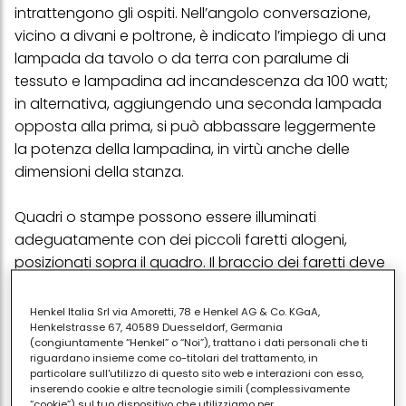
intrattengono gli ospiti. Nell’angolo conversazione,
vicino a divani e poltrone, è indicato l’impiego di una
lampada da tavolo o da terra con paralume di
tessuto e lampadina ad incandescenza da 100 watt;
in alternativa, aggiungendo una seconda lampada
opposta alla prima, si può abbassare leggermente
la potenza della lampadina, in virtù anche delle
dimensioni della stanza.
Quadri o stampe possono essere illuminati
adeguatamente con dei piccoli faretti alogeni,
posizionati sopra il quadro. Il braccio dei faretti deve
sporgere rispetto al quadro, altrimenti la cornice
proietterà la sua ombra. Un’altra possibilità è quella
Henkel Italia Srl via Amoretti, 78 e Henkel AG & Co. KGaA,
Henkelstrasse 67, 40589 Duesseldorf, Germania
di disporre i faretti (in questo caso non è più
(congiuntamente “Henkel” o “Noi”), trattano i dati personali che ti
importante che sporgano), appesi al soffitto inclinati
riguardano insieme come co-titolari del trattamento, in
di 45 gradi verso i quadri che devono illuminare. Altro
particolare sull'utilizzo di questo sito web e interazioni con esso,
inserendo cookie e altre tecnologie simili (complessivamente
punto molto sottovalutato ma causa di disturbi alla
“cookie”) sul tuo dispositivo che utilizziamo per