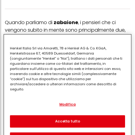
Quando parliamo di
zabaione
, i pensieri che ci
vengono subito in mente sono principalmente due,
la
colazione energetica dello studente sotto esame
e la calda e morbida bevanda che viene spesso
Henkel Italia Srl via Amoretti, 78 e Henkel AG & Co. KGaA,
offerta durante il periodo invernale. In America
Henkelstrasse 67, 40589 Duesseldorf, Germania
(congiuntamente “Henkel” o “Noi”), trattano i dati personali che ti
l'eggnog, nome anglofono di questa delizia, è un
riguardano insieme come co-titolari del trattamento, in
classico intramontabile del Natale. Ma in effetti il suo
particolare sull'utilizzo di questo sito web e interazioni con esso,
inserendo cookie e altre tecnologie simili (complessivamente
consumo è assai gettonato durante tutta la
“cookie”) sul tuo dispositivo che utilizziamo per
stagione fredda, in quanto dona energia e scalda il
archiviare/accedere a ulteriori informazioni come descritto di
seguito.
corpo.
Con il tuo consenso, noi e i nostri partner (inclusi come titolari
Ma se vi dicessimo che esiste anche uno
zabaione
Modifica
separati o co-titolari come indicato nella nostra Informativa sulla
vegano
, completamente senza uova e altri
protezione dei dati collegata nel piè di pagina, Sezione "Cookie,
pixel, impronte digitali e tecnologie simili" utilizzeremo anche
ingredienti di origine animale? Sì, sembra un po' una
cookie ed elaboreremo i dati relativi a te per
misurare e
Accetta tutto
contraddizione in termini, eppure ci sono un po' di
ottimizzare le prestazioni di questo sito Web, per fornirti
preparazioni vegetali che lo imitano alla perfezione,
funzionalità che migliorano l'utilizzo di questo sito Web