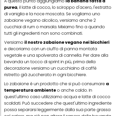
A questo punto aggiungiamo
la banana fatta a
più degli scopi sopra menzionati. Cliccando su "Accetta tutto",
purea
, il latte di cocco, lo sciroppo d'acero, l'estratto
acconsenti all'uso dei cookie e al trattamento dei tuoi dati
personali per tutte le finalità sopra indicate. Se fai clic su "Rifiuta",
di vaniglia e la noce moscata. Se vogliamo uno
verranno utilizzati solo i cookie tecnicamente necessari per fornirti
zabaione vegano alcolico, versiamo anche 2
questo sito web.
cucchiai di rum o marsala. Mixiamo fino a quando
tutti gli ingredienti non sono combinati.
Versiamo
il nostro zabaione vegano nei bicchieri
e decoriamo con un ciuffo di
panna montata
vegetale
e una spolverata di cannella. Per dare alla
bevanda un tocco di sprint in più, prima della
decorazione versiamo un cucchiaino di caffè
ristretto già zuccherato in ogni bicchiere.
Lo zabaione è un prodotto che si può consumare
a
temperatura ambiente
o anche caldo. In
quest'ultimo caso utilizziamo acqua e latte di cocco
scaldati. Può succedere che quest'ultimo ingrediente
possa separarsi leggermente dalla sua parte grassa