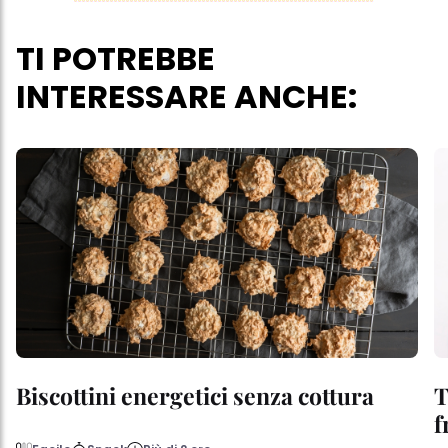
TI POTREBBE
INTERESSARE ANCHE:
Biscottini energetici senza cottura
T
f