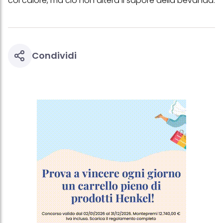
col calore, ma ciò non altera il sapore della bevanda.
Condividi