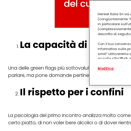
Henkel Italia Srl v
(congiuntamente “Hen
in particolare sull'
(complessivamente “
descritto di seguito.
La capacità di ascolto 
Con il tuo consenso,
Informativa sulla pr
simili" utilizzeremo
questo sito Web, p
personalizzato
. 
Una delle green flags più sottovalutate è la qualità del 
Modifica
(rispettivamente dell
terzi, conservare le
parlare, ma pone domande pertinenti e mostra curiosit
arricchiti con dati o
particolare per visu
Il rispetto per i confini
identificati) su ques
misurare e ottimizz
Puoi trovare maggior
collegata nel piè di 
qualsiasi momento co
La psicologia del primo incontro analizza molto come vien
collegata nel piè di 
certo piatto, di non voler bere alcolici o di dover rien
periodo di conserva
"modifica" di seguito