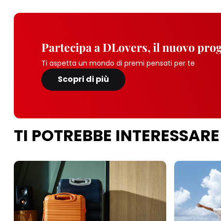
Partecipa a DLovers, il nuovo pr
Ti aspetta un mondo di premi pensati per te
Scopri di più
TI POTREBBE INTERESSARE