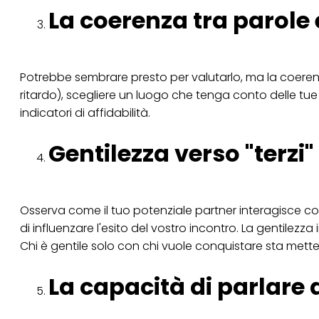
La coerenza tra parole 
Se fai clic su "Modif
per uno o più degli 
tuoi dati personali p
necessari per fornirt
Potrebbe sembrare presto per valutarlo, ma la coerenza
ritardo), scegliere un luogo che tenga conto delle tu
indicatori di affidabilità.
Gentilezza verso "terzi"
Osserva come il tuo potenziale partner interagisce con
di influenzare l'esito del vostro incontro. La gentilez
Chi è gentile solo con chi vuole conquistare sta metten
La capacità di parlare 