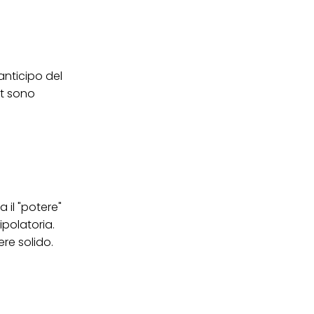
ei cookie e consentirli
kie e al trattamento dei
 i cookie tecnicamente
anticipo del
at sono
 il "potere"
ipolatoria.
ere solido.