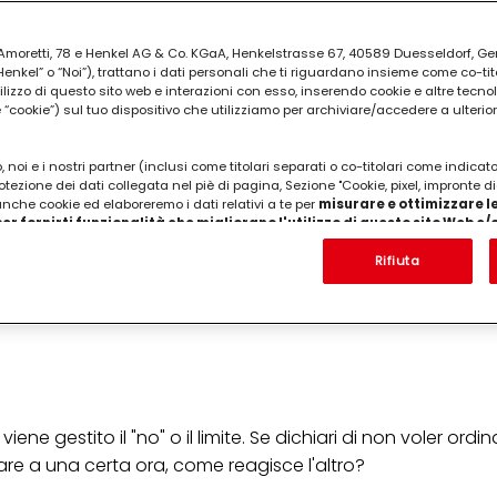
ia Amoretti, 78 e Henkel AG & Co. KGaA, Henkelstrasse 67, 40589 Duesseldorf, G
kel” o “Noi”), trattano i dati personali che ti riguardano insieme come co-tito
utilizzo di questo sito web e interazioni con esso, inserendo cookie e altre tecnol
cookie”) sul tuo dispositivo che utilizziamo per archiviare/accedere a ulterio
attivo
 noi e i nostri partner (inclusi come titolari separati o co-titolari come indicat
otezione dei dati collegata nel piè di pagina, Sezione "Cookie, pixel, impronte di
 anche cookie ed elaboreremo i dati relativi a te per
misurare e ottimizzare le
er fornirti funzionalità che migliorano l'utilizzo di questo sito Web e
Analizzeremo il tuo utilizzo di questo sito Web e le tue interazioni commerciali c
silenzio e dell'ascolto. Se il partner non aspetta solo il su
'azienda per cui lavori) per) e su tale base tracciare i tuoi acquisti dei nostri 
Rifiuta
 nostre informazioni sulle entità commerciali e creare profili individuali su di 
à autentica per i tuoi racconti, siamo di fronte a un ott
ttenuti da terze parti e altri siti Web. Utilizziamo questi profili per scopi di mark
alizzare annunci pubblicitari che potrebbero interessarti (basati, ad esempio, s
to sito web e altri media (di terzi) tramite i dispositivi assegnati a te o alla t
are il successo delle campagne pubblicitarie.
i informazioni sul trattamento dei tuoi dati nella nostra Informativa sulla prot
pagina (Sezione "Cookie, Pixel, Impronte digitali e tecnologie simili"). Puoi revo
n effetto per il futuro disabilitando i cookie sul nostro sito web nella sezion
e gestito il "no" o il limite. Se dichiari di non voler ordi
pagina. Per ulteriori informazioni sui cookie utilizzati su questo sito Web, in par
trare a una certa ora, come reagisce l'altro?
zione, consultare le informazioni dettagliate su ciascun cookie disponibili fa
".