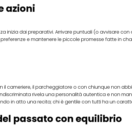
e azioni
ica" potrai trovare maggiori informazioni sul trattamento dei tuoi dati / sull'uso d
scopi sopra menzionati. Cliccando su "Accetta tutto", acconsenti all'uso dei coo
er tutte le finalità sopra indicate. Se fai clic su "Rifiuta", verranno utilizzati solo
i questo sito web.
 inizia dai preparativi. Arrivare puntuali (o avvisare con 
e preferenze e mantenere le piccole promesse fatte in ch
 il cameriere, il parcheggiatore o con chiunque non abbia
za indiscriminata rivela una personalità autentica e non man
do in atto una recita; chi è gentile con tutti ha un caratt
del passato con equilibrio