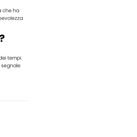
na che ha
apevolezza
?
dei tempi.
n segnale