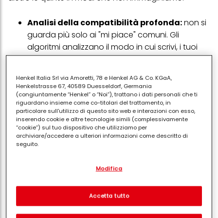
Analisi della compatibilità profonda:
non si
guarda più solo ai "mi piace" comuni. Gli
algoritmi analizzano il modo in cui scrivi, i tuoi
ritmi di risposta e persino i tratti della personalità
che emergono dalle tue conversazioni
Henkel Italia Srl via Amoretti, 78 e Henkel AG & Co. KGaA,
precedenti.
Henkelstrasse 67, 40589 Duesseldorf, Germania
Filtri anti-ghosting e sicurezza:
molte app
(congiuntamente “Henkel” o “Noi”), trattano i dati personali che ti
riguardano insieme come co-titolari del trattamento, in
utilizzano l'IA per individuare profili fake o
particolare sull'utilizzo di questo sito web e interazioni con esso,
comportamenti tossici prima ancora che tu
inserendo cookie e altre tecnologie simili (complessivamente
“cookie”) sul tuo dispositivo che utilizziamo per
possa incrociarli, rendendo l'ambiente del
archiviare/accedere a ulteriori informazioni come descritto di
dating online più sicuro.
seguito.
Match-making predittivo:
alcuni sistemi
Con il tuo consenso, noi e i nostri partner (inclusi come titolari
promettono di prevedere se ci sarà "chimica"
Modifica
separati o co-titolari come indicato nella nostra Informativa sulla
protezione dei dati collegata nel piè di pagina, Sezione "Cookie,
basandosi sulla compatibilità dei valori e degli
pixel, impronte digitali e tecnologie simili" utilizzeremo anche
obiettivi a lungo termine, filtrando chi cerca solo
cookie ed elaboreremo i dati relativi a te per
misurare e
Accetta tutto
ottimizzare le prestazioni di questo sito Web, per fornirti
un'avventura se tu, invece, sogni il grande
funzionalità che migliorano l'utilizzo di questo sito Web
amore.