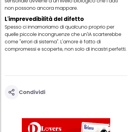
sensoriale avviene a un livello biologico che i dati
più degli scopi sopra menzionati. Cliccando su "Accetta tutto",
non possono ancora mappare.
acconsenti all'uso dei cookie e al trattamento dei tuoi dati
personali per tutte le finalità sopra indicate. Se fai clic su "Rifiuta",
L'imprevedibilità del difetto
verranno utilizzati solo i cookie tecnicamente necessari per fornirti
questo sito web.
Spesso ci innamoriamo di qualcuno proprio per
quelle piccole incongruenze che un'IA scarterebbe
come "errori di sistema". L'amore è fatto di
compromessi e scoperte, non solo di incastri perfetti.
Condividi