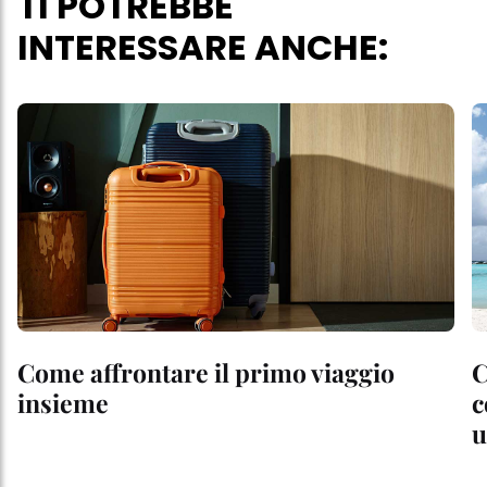
TI POTREBBE
INTERESSARE ANCHE:
Come affrontare il primo viaggio
C
insieme
c
u