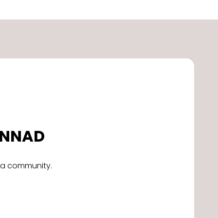
DONNAD
alla community.