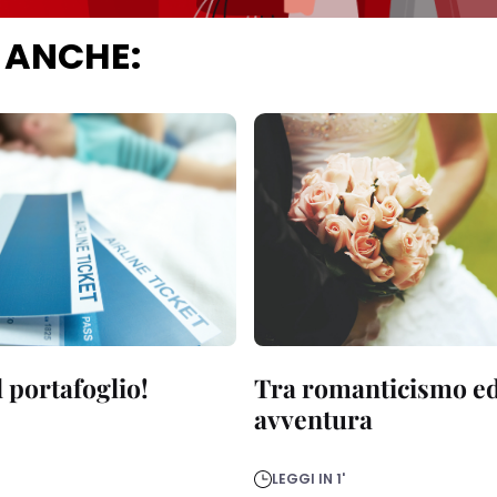
 ANCHE:
 portafoglio!
Tra romanticismo e
avventura
LEGGI IN 1'