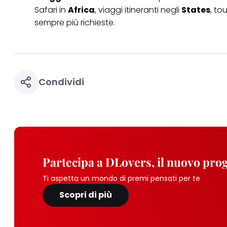
Safari in
Africa
, viaggi itineranti negli
States
, to
sempre più richieste.
Condividi
Partecipa a DLovers, il nuovo pr
Ti aspetta un mondo di premi pensati per te
Scopri di più