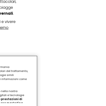
ttacolari,
 spiagge
vernali
.
i e vivere
verno
ermania
lari del trattamento,
ogie simili
ri informazioni come
o nella nostra
gitali e tecnologie
 prestazioni di
/o per marketing