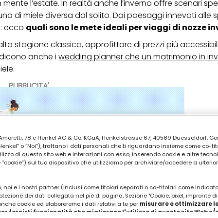
n mente l’estate. In realtà anche l’inverno offre scenari spe
na di miele diversa dal solito. Dai paesaggi innevati alle
e: ecco
quali sono le mete ideali per viaggi di nozze in
alta stagione classica, approfittare di prezzi più accessibil
o dicono anche i
wedding planner che un matrimonio in in
iele.
PUBBLICITA'
ia Amoretti, 78 e Henkel AG & Co. KGaA, Henkelstrasse 67, 40589 Duesseldorf, G
kel” o “Noi”), trattano i dati personali che ti riguardano insieme come co-tito
utilizzo di questo sito web e interazioni con esso, inserendo cookie e altre tecnol
cookie”) sul tuo dispositivo che utilizziamo per archiviare/accedere a ulterio
 noi e i nostri partner (inclusi come titolari separati o co-titolari come indicat
otezione dei dati collegata nel piè di pagina, Sezione "Cookie, pixel, impronte di
 anche cookie ed elaboreremo i dati relativi a te per
misurare e ottimizzare le
er fornirti funzionalità che migliorano l'utilizzo di questo sito Web e