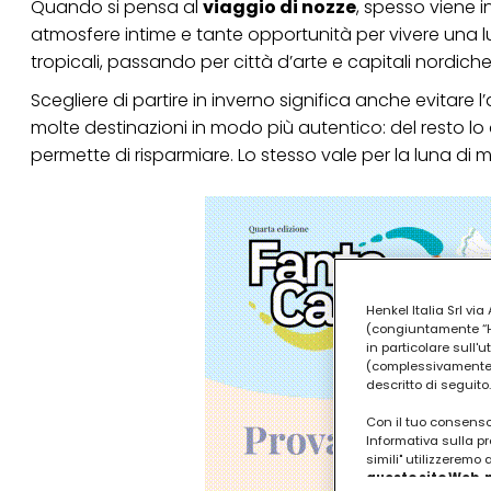
Quando si pensa al
viaggio di nozze
, spesso viene i
atmosfere intime e tante opportunità per vivere una lu
tropicali, passando per città d’arte e capitali nordich
Scegliere di partire in inverno significa anche evitare l’
molte destinazioni in modo più autentico: del resto l
permette di risparmiare. Lo stesso vale per la luna di m
Henkel Italia Srl v
(congiuntamente “Hen
in particolare sull'
(complessivamente “
descritto di seguito.
Con il tuo consenso,
Informativa sulla pr
simili" utilizzeremo
questo sito Web, p