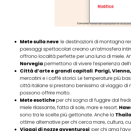
personalizzato
. 
Modifica
(rispettivamente dell
terzi, conservare le
arricchiti con dati o
particolare per visu
identificati) su ques
misurare e ottimizz
Mete sulla neve
: le destinazioni di montagna re
Puoi trovare maggior
collegata nel piè di 
paesaggi spettacolari creano un’atmosfera intim
qualsiasi momento co
offrono località perfette per una luna di miele. 
collegata nel piè di 
periodo di conserva
Norvegia
permettono di vivere l’esperienza dell’au
"modifica" di seguito
Città d’arte e grandi capitali
:
Parigi, Vienna
Se fai clic su "Modif
mercatini e i caffè storici. Le temperature più bas
per uno o più degli 
città italiane si prestano benissimo al viaggio di
tuoi dati personali p
necessari per fornirt
possono offrire molto.
Mete esotiche
per chi sogna di fuggire dal fredd
miele rilassante, fatta di sole, mare e resort.
Hawa
sono tra le scelte più gettonate. Anche la
Thail
ottime alternative per chi cerca mare, cultura, cu
Viaggi di nozze avventurosi
: per chi ama l’avv