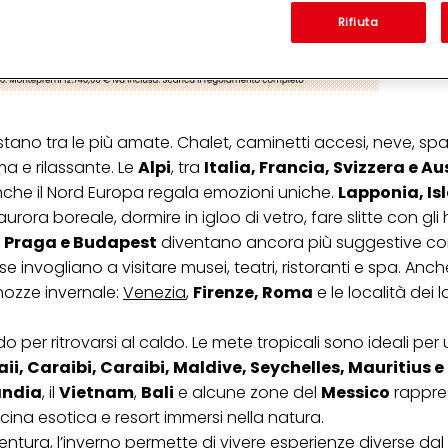
Analizzeremo il tuo utilizzo di questo sito Web e le tue interazioni commerciali c
'azienda per cui lavori) per) e su tale base tracciare i tuoi acquisti dei nostri 
Rifiuta
 nostre informazioni sulle entità commerciali e creare profili individuali su di 
ttenuti da terze parti e altri siti Web. Utilizziamo questi profili per scopi di mark
alizzare annunci pubblicitari che potrebbero interessarti (basati, ad esempio, s
to sito web e altri media (di terzi) tramite i dispositivi assegnati a te o alla t
are il successo delle campagne pubblicitarie.
stano tra le più amate. Chalet, caminetti accesi, neve, spa
i informazioni sul trattamento dei tuoi dati nella nostra Informativa sulla prot
pagina (Sezione "Cookie, Pixel, Impronte digitali e tecnologie simili"). Puoi revo
a e rilassante. Le
Alpi
, tra
Italia, Francia, Svizzera e Au
n effetto per il futuro disabilitando i cookie sul nostro sito web nella sezion
Anche il Nord Europa regala emozioni uniche.
Lapponia, Is
pagina. Per ulteriori informazioni sui cookie utilizzati su questo sito Web, in par
zione, consultare le informazioni dettagliate su ciascun cookie disponibili fa
rora boreale, dormire in igloo di vetro, fare slitte con gli 
".
, Praga e Budapest
diventano ancora più suggestive con l
ica" potrai trovare maggiori informazioni sul trattamento dei tuoi dati / sull'uso d
se invogliano a visitare musei, teatri, ristoranti e spa. Anc
scopi sopra menzionati. Cliccando su "Accetta tutto", acconsenti all'uso dei coo
 nozze invernale:
Venezia
,
Firenze, Roma
e le località dei l
er tutte le finalità sopra indicate. Se fai clic su "Rifiuta", verranno utilizzati solo
i questo sito web.
o per ritrovarsi al caldo. Le mete tropicali sono ideali per
ii, Caraibi, Caraibi, Maldive, Seychelles, Mauritius e
andia
, il
Vietnam
,
Bali
e alcune zone del
Messico
rappre
cina esotica e resort immersi nella natura.
entura, l’inverno permette di vivere esperienze diverse dal 