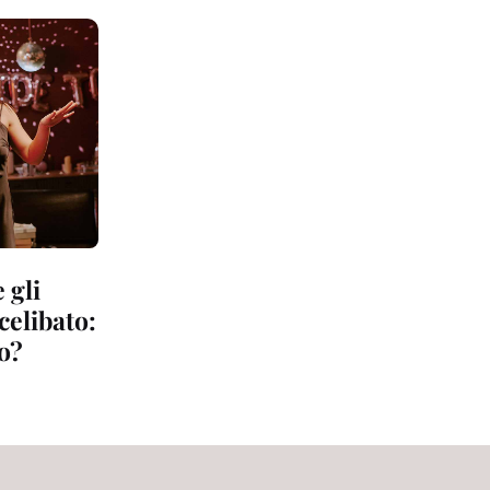
 gli
 celibato:
to?