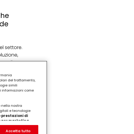
che
nde
l settore.
oluzione,
ura di
ermania
er
lari del trattamento,
ogie simili
ake design
ri informazioni come
o nella nostra
gitali e tecnologie
 prestazioni di
/o per marketing
on noi
prodotti su siti Web di
Accetta tutto