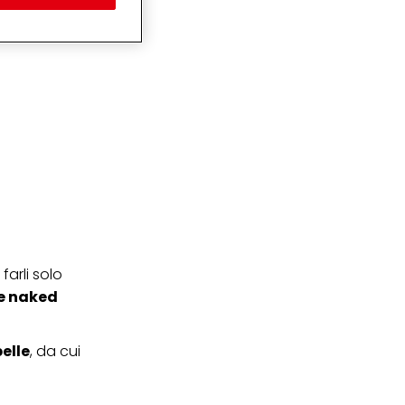
te che potrebbero essere
eting personalizzato, in
ui tuoi interessi
ua famiglia, nonché per
ezione dei dati
care il tuo consenso in
e "Impostazioni cookie"
ticolare sul loro
cendo clic su
ei cookie e consentirli
kie e al trattamento dei
 i cookie tecnicamente
farli solo
e naked
elle
, da cui