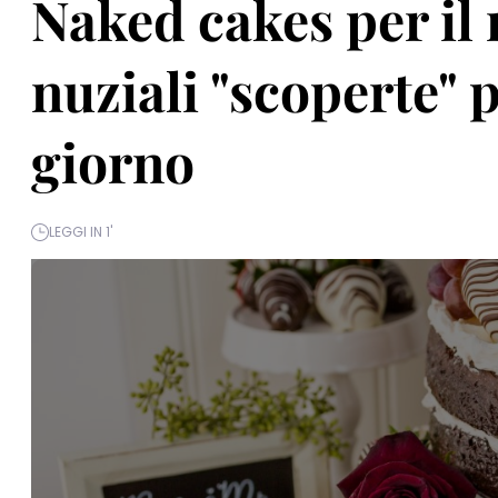
Naked cakes per il 
nuziali "scoperte" p
giorno
LEGGI IN 1'