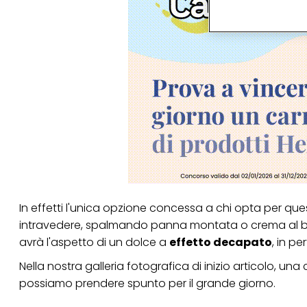
terzi, conservare le
arricchiti con dati o
particolare per visu
identificati) su ques
misurare e ottimizz
Puoi trovare maggior
collegata nel piè di 
qualsiasi momento co
collegata nel piè di 
periodo di conserva
"modifica" di seguito
Se fai clic su "Modif
per uno o più degli 
tuoi dati personali p
necessari per fornirt
In effetti l'unica opzione concessa a chi opta per quest
intravedere, spalmando panna montata o crema al bu
avrà l'aspetto di un dolce a
effetto decapato
, in pe
Nella nostra galleria fotografica di inizio articolo, una 
possiamo prendere spunto per il grande giorno.