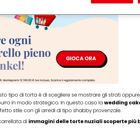
 nostre informazioni sulle entità commerciali e creare profili individuali su di 
ttenuti da terze parti e altri siti Web. Utilizziamo questi profili per scopi di mark
alizzare annunci pubblicitari che potrebbero interessarti (basati, ad esempio, s
to sito web e altri media (di terzi) tramite i dispositivi assegnati a te o alla t
are il successo delle campagne pubblicitarie.
i informazioni sul trattamento dei tuoi dati nella nostra Informativa sulla prot
pagina (Sezione "Cookie, Pixel, Impronte digitali e tecnologie simili"). Puoi revo
n effetto per il futuro disabilitando i cookie sul nostro sito web nella sezion
pagina. Per ulteriori informazioni sui cookie utilizzati su questo sito Web, in par
zione, consultare le informazioni dettagliate su ciascun cookie disponibili fa
".
ica" potrai trovare maggiori informazioni sul trattamento dei tuoi dati / sull'uso d
scopi sopra menzionati. Cliccando su "Accetta tutto", acconsenti all'uso dei coo
er tutte le finalità sopra indicate. Se fai clic su "Rifiuta", verranno utilizzati solo
i questo sito web.
o tipo di torta è di scegliere se mostrare gli strati oppure 
rro in modo strategico. In questo caso la
wedding cak
rfetto stile con gli arredi di tipo shabby provenzale.
carrellata di
immagini delle torte nuziali scoperte più b