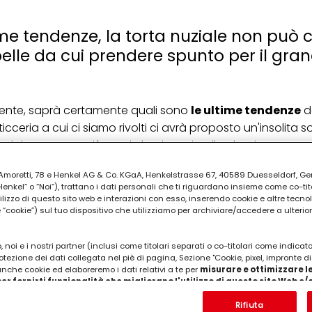
me tendenze, la torta nuziale non può 
elle da cui prendere spunto per il gra
nente, saprà certamente quali sono
le ultime tendenze
de
sticceria a cui ci siamo rivolti ci avrà proposto un'insolita s
n dolce a uno o più strati che rinuncia alla classica copert
me.
ia Amoretti, 78 e Henkel AG & Co. KGaA, Henkelstrasse 67, 40589 Duesseldorf, G
e con la tendenza del
matrimonio shabby e boho-chic
, p
kel” o “Noi”), trattano i dati personali che ti riguardano insieme come co-tito
utilizzo di questo sito web e interazioni con esso, inserendo cookie e altre tecnol
iente torte nuziali finemente intarsiate di fondente, niente
c
cookie”) sul tuo dispositivo che utilizziamo per archiviare/accedere a ulterio
completamente o parzialmente a vista
.
PUBBLICITA'
 noi e i nostri partner (inclusi come titolari separati o co-titolari come indicat
otezione dei dati collegata nel piè di pagina, Sezione "Cookie, pixel, impronte di
 anche cookie ed elaboreremo i dati relativi a te per
misurare e ottimizzare le
er fornirti funzionalità che migliorano l'utilizzo di questo sito Web e
Analizzeremo il tuo utilizzo di questo sito Web e le tue interazioni commerciali c
'azienda per cui lavori) per) e su tale base tracciare i tuoi acquisti dei nostri 
Rifiuta