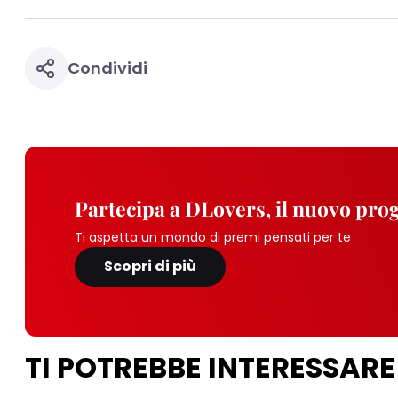
Condividi
Partecipa a DLovers, il nuovo pr
Ti aspetta un mondo di premi pensati per te
Scopri di più
TI POTREBBE INTERESSARE