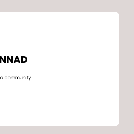
DONNAD
alla community.