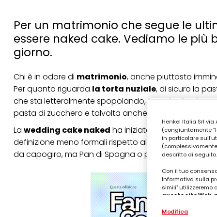
Per un matrimonio che segue le ulti
essere naked cake. Vediamo le più b
giorno.
Chi è in odore di
matrimonio
, anche piuttosto immi
Per quanto riguarda
la torta nuziale
, di sicuro la pa
che sta letteralmente spopolando,
la naked cake
, u
pasta di zucchero e talvolta anche a quella delle cre
Henkel Italia Srl v
La
wedding cake naked
ha iniziato a prendere pied
(congiuntamente “Hen
in particolare sull'
definizione meno formali rispetto allo stile classico. N
(complessivamente “
da capogiro
, ma Pan di Spagna o pari base morbida
descritto di seguito.
Con il tuo consenso,
Informativa sulla pr
simili" utilizzeremo
questo sito Web, p
personalizzato
. 
Modifica
(rispettivamente dell