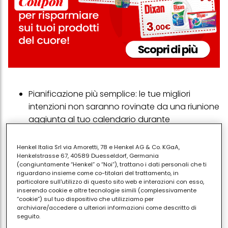
Pianificazione più semplice: le tue migliori
intenzioni non saranno rovinate da una riunione
aggiunta al tuo calendario durante
l'allenamento in pausa pranzo.
Maggiore sazietà: potresti sentirti meno incline
Henkel Italia Srl via Amoretti, 78 e Henkel AG & Co. KGaA,
Henkelstrasse 67, 40589 Duesseldorf, Germania
agli spuntini durante la giornata se inizi con una
(congiuntamente “Henkel” o “Noi”), trattano i dati personali che ti
carica di energia completamente naturale.
riguardano insieme come co-titolari del trattamento, in
particolare sull'utilizzo di questo sito web e interazioni con esso,
Molti ricercatori concordano sul fatto che il
inserendo cookie e altre tecnologie simili (complessivamente
“cookie”) sul tuo dispositivo che utilizziamo per
momento migliore per fare esercizio fisico è quello
archiviare/accedere a ulteriori informazioni come descritto di
più adatto a te, ai tuoi impegni e alle tue condizioni
seguito.