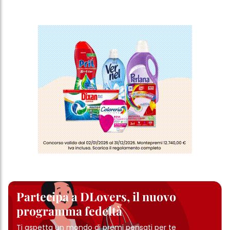
sezione "Impostazioni cookie" collegata nel piè di pagina. Per
ulteriori informazioni sui cookie utilizzati su questo sito Web, in
particolare sul loro periodo di conservazione, consultare le
informazioni dettagliate su ciascun cookie disponibili facendo
clic su "modifica" di seguito".
Se fai clic su "Modifica" potrai trovare maggiori informazioni sul
trattamento dei tuoi dati / sull'uso dei cookie e consentirli per uno o
più degli scopi sopra menzionati. Cliccando su "Accetta tutto",
acconsenti all'uso dei cookie e al trattamento dei tuoi dati
personali per tutte le finalità sopra indicate. Se fai clic su "Rifiuta",
verranno utilizzati solo i cookie tecnicamente necessari per fornirti
questo sito web.
Partecipa a DLovers, il nuovo
programma fedeltà
Ti aspetta un mondo di premi pensati per te