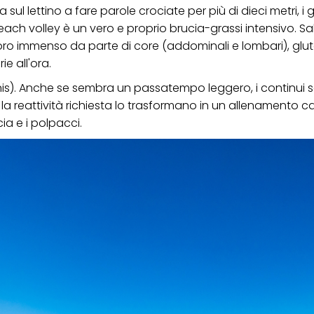
sul lettino a fare parole crociate per più di dieci metri, i g
ica" potrai trovare maggiori informazioni sul trattamento dei tuoi dati / sull'uso d
beach volley è un vero e proprio brucia-grassi intensivo. Sa
scopi sopra menzionati. Cliccando su "Accetta tutto", acconsenti all'uso dei coo
er tutte le finalità sopra indicate. Se fai clic su "Rifiuta", verranno utilizzati solo
avoro immenso da parte di core (addominali e lombari), glut
i questo sito web.
e all'ora.
nis). Anche se sembra un passatempo leggero, i continui s
e la reattività richiesta lo trasformano in un allenamento c
cia e i polpacci.