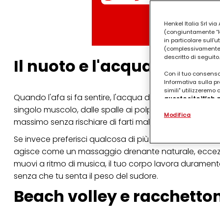
Henkel Italia Srl v
(congiuntamente “Hen
in particolare sull'
(complessivamente “
descritto di seguito.
Il nuoto e l'acquagym
Con il tuo consenso,
Informativa sulla pr
simili" utilizzeremo
Quando l'afa si fa sentire, l'acqua diventa la tua migl
questo sito Web, p
personalizzato
. 
singolo muscolo, dalle spalle ai polpacci, e ha un impa
Modifica
(rispettivamente dell
massimo senza rischiare di farti male.
terzi, conservare le
arricchiti con dati o
Se invece preferisci qualcosa di più ritmico e sociale, 
particolare per visu
identificati) su ques
agisce come un massaggio drenante naturale, eccezional
misurare e ottimizz
muovi a ritmo di musica, il tuo corpo lavora duramente
Puoi trovare maggior
senza che tu senta il peso del sudore.
collegata nel piè di 
Beach volley e racchetton
qualsiasi momento co
collegata nel piè di 
periodo di conserva
"modifica" di seguito