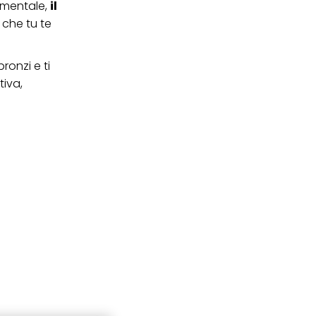
o mentale,
il
 che tu te
bronzi e ti
tiva,