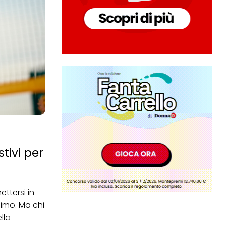
tivi per
ettersi in
ssimo. Ma chi
lla