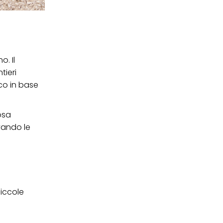
. Il
tieri
co in base
osa
rvando le
piccole