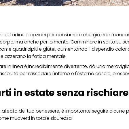
i cittadini, le opzioni per consumare energia non mancano
 corpo, ma anche per la mente. Camminare in salita su sen
come quadricipiti e glutei, aumentando il dispendio calori
e azzerano la fatica mentale.
inare in linea è incredibilmente divertente, dà una meravigli
 assoluto per rassodare l'interno e l'esterno coscia, prese
rti in estate senza rischiare
 alleato del tuo benessere, è importante seguire alcune 
ome muoverti in totale sicurezza: