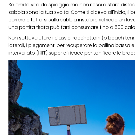
Se ami la vita da spiaggia ma non riesci a stare distesa 
Se fai clic su "Modif
sabbia sono la tua svolta. Come ti dicevo all'inizio, il 
per uno o più degli 
tuoi dati personali p
correre e tuffarsi sulla sabbia instabile richiede un l
necessari per fornirt
Una partita tirata può farti consumare fino a 600 calori
Non sottovalutare i classici racchettoni (o beach ten
laterali, i piegamenti per recuperare la pallina bassa 
intervallato (HIIT) super efficace per tonificare le brac